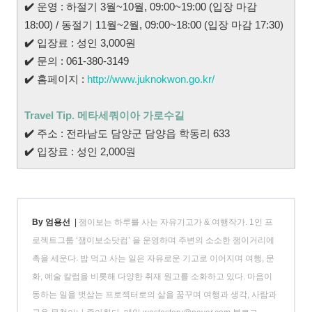
✔️
운영 : 하절기 3월~10월, 09:00~19:00 (입장 마감
18:00) / 동절기 11월~2월, 09:00~18:00 (입장 마감 17:30)
✔️
입장료 : 성인 3,000원
✔️
문의 : 061-380-3149
✔️
홈페이지 :
http://www.juknokwon.go.kr/
Travel Tip. 메타세쿼이아 가로수길
✔️
주소 : 전라남도 담양군 담양읍 학동리 633
✔️
입장료 : 성인 2,000원
By 엄용선
|
잼이보는 하루를 사는 자유기고가 & 여행작가. 1인 프
로젝트그룹 ‘잼이보소닷컴’ 을 운영하며 주변의 소소한 잼이거리에
촉을 세운다. 밥 먹고 사는 일은 자유로운 기고로 이어지며 여행, 문
화, 예술 칼럼을 비롯해 다양한 취재 원고를 소화하고 있다. 마음이
동하는 일을 벗삼는 프로젝터로의 삶을 꿈꾸며 여행과 생각, 사람과