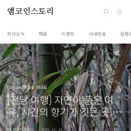
본문 바로가기
앰코인스토리
회사소식
채용
이벤트
사내방송
문화
Culture/여행을 떠나요
[전남 여행] 자연이 품은 여
유, 시간의 향기가 깃든 곳, 전
남 담양 호시담 & 죽녹원 2편
by 앰코인스토리..
2025. 11. 21.