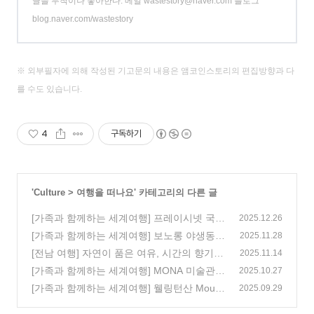
글을 무척이나 좋아한다. 메일 wastestory@naver.com 블로그
blog.naver.com/wastestory
※ 외부필자에 의해 작성된 기고문의 내용은 앰코인스토리의 편집방향과 다
를 수도 있습니다.
4
구독하기
'
Culture
>
여행을 떠나요
' 카테고리의 다른 글
[가족과 함께하는 세계여행] 프레이시넷 국립
2025.12.26
공원 (Freycinet National Park)과 와인글라스
[가족과 함께하는 세계여행] 보노롱 야생동물
2025.11.28
베이 (Wine Glass Bay) 여행
보호구역(Bonolong Wildlife Sanctuary)
(2)
[전남 여행] 자연이 품은 여유, 시간의 향기가
(0)
2025.11.14
깃든 곳, 전남 담양 호시담 & 죽녹원 1편
[가족과 함께하는 세계여행] MONA 미술관
(1)
2025.10.27
(0)
[가족과 함께하는 세계여행] 웰링턴산 Mount
2025.09.29
ain Wellington
(0)