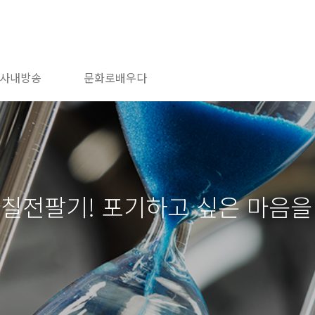
사내방송
문화로배우다
] 칠전팔기! 포기하고 싶은 마음