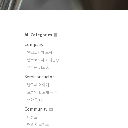
All Categories
Company
앰코코리아 소식
앰코코리아 사내방송
우리는 앰코人
Semiconductor
반도체 이야기
오늘의 반도체 뉴스
스마트 Tip
Community
이벤트
해외 이모저모