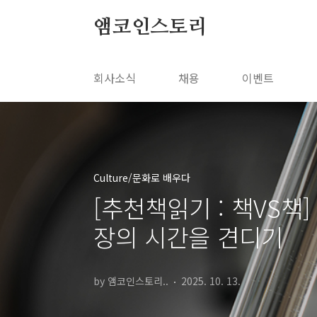
본문 바로가기
앰코인스토리
회사소식
채용
이벤트
Culture/문화로 배우다
[추천책읽기 : 책VS책
장의 시간을 견디기
by 앰코인스토리..
2025. 10. 13.