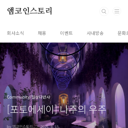
본문 바로가기
앰코인스토리
회사소식
채용
이벤트
사내방송
문화
Community/일상다반사
[포토에세이] 나주의 우주
by 앰코인스토리..
2025. 8. 15.