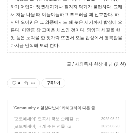
하기 어렵다. 뻣뻣해지거나 질겨져 먹기가 불편하다. 그래
서 처음 나올 때 야들야들하고 부드러울 때 선호한다. 하
지만 오이만은 그 와중에서도 꽤 늦은 시기까지 밥상에 오
른다. 이만큼 참 고마운 채소인 것이다. 영양과 세월을 한
껏 품은 노각을 한 젓가락 뜨면서 오늘 밥상에서 행복함을
다시금 만끽해 보려 한다.
글 / 사외독자 한상대 님 (인천)
4
구독하기
'
Community
>
일상다반사
' 카테고리의 다른 글
[포토에세이] 연곡사 국보 순례길
2025.08.22
(0)
[포토에세이] 내게 주는 선물
2025.08.20
(1)