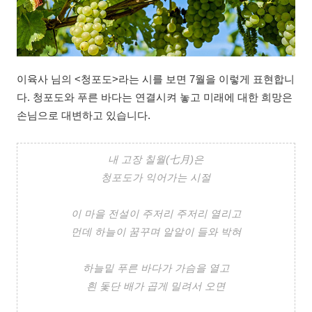
이육사 님의 <청포도>라는 시를 보면 7월을 이렇게 표현합니
다. 청포도와 푸른 바다는 연결시켜 놓고 미래에 대한 희망은
손님으로 대변하고 있습니다.
내 고장 칠월(七月)은
청포도가 익어가는 시절
이 마을 전설이 주저리 주저리 열리고
먼데 하늘이 꿈꾸며 알알이 들와 박혀
하늘밑 푸른 바다가 가슴을 열고
흰 돛단 배가 곱게 밀려서 오면