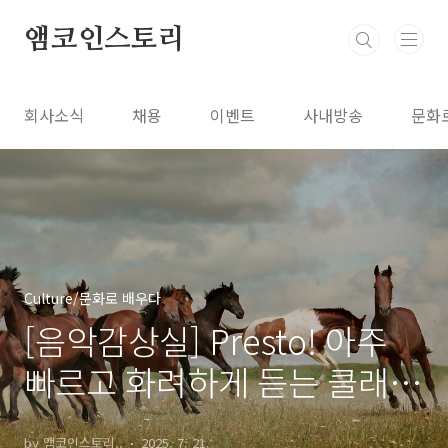
본문 바로가기
앰코인스토리
회사소식
채용
이벤트
사내방송
문화
Culture/문화로 배우다
[음악감상실] Presto! 아주
빠르고 화려하게 듣는 클래식
음악
by 앰코인스토리..
2025. 7. 21.