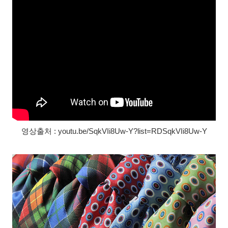
영상출처 : youtu.be/SqkVIi8Uw-Y?list=RDSqkVIi8Uw-Y