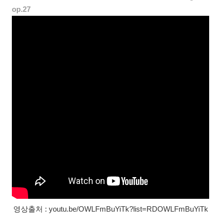
op.27
영상출처 : youtu.be/OWLFmBuYiTk?list=RDOWLFmBuYiTk