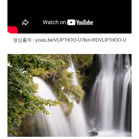
영상출처 : youtu.be/VLIPTrlOO-U?list=RDVLIPTrlOO-U