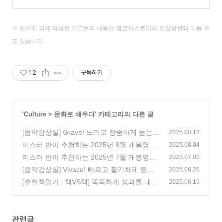
※ 필자에 의해 작성된 기고문의 내용은 앰코인스토리의 편집방향과 다를 수
도 있습니다.
12
구독하기
'
Culture
>
문화로 배우다
' 카테고리의 다른 글
[음악감상실] Grave! 느리고 장중하게 듣는
2025.08.12
클래식 음악
미스터 반이 추천하는 2025년 8월 개봉영화
(5)
2025.08.04
(172)
미스터 반이 추천하는 2025년 7월 개봉영화
2025.07.02
(125)
[음악감상실] Vivace! 빠르고 활기차게 듣는
2025.06.26
클래식 음악
[추천책읽기 : 책VS책] 똑똑하게 성과를 내고
(3)
2025.06.19
싶다면, ‘단 하나의 일’을 먼저 처리하라
(39)
관련글