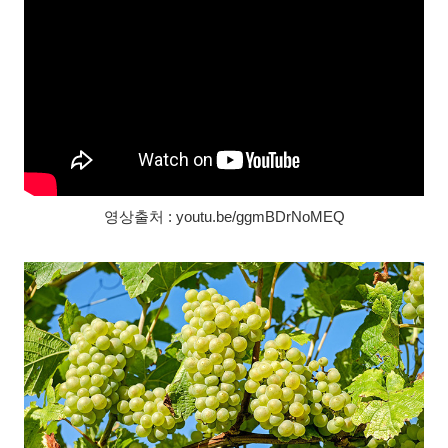
영상출처 : youtu.be/ggmBDrNoMEQ