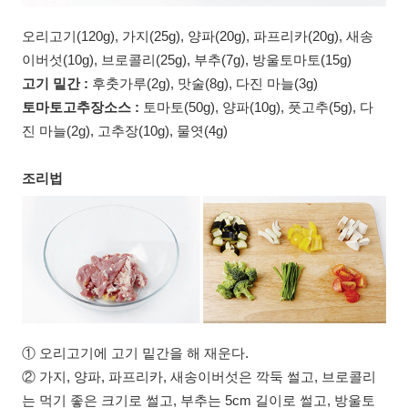
오리고기(120g), 가지(25g), 양파(20g), 파프리카(20g), 새송
이버섯(10g), 브로콜리(25g), 부추(7g), 방울토마토(15g)
고기 밑간 :
후춧가루(2g), 맛술(8g), 다진 마늘(3g)
토마토고추장소스 :
토마토(50g), 양파(10g), 풋고추(5g), 다
진 마늘(2g), 고추장(10g), 물엿(4g)
조리법
① 오리고기에 고기 밑간을 해 재운다.
② 가지, 양파, 파프리카, 새송이버섯은 깍둑 썰고, 브로콜리
는 먹기 좋은 크기로 썰고, 부추는 5cm 길이로 썰고, 방울토