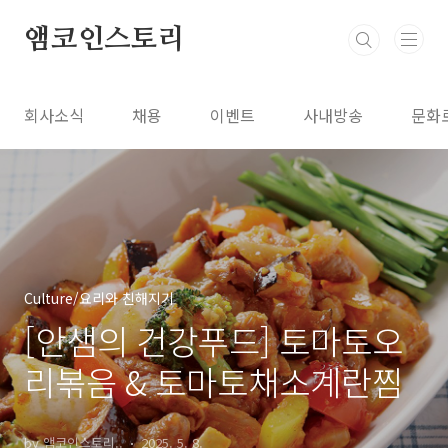
본문 바로가기
앰코인스토리
회사소식
채용
이벤트
사내방송
문화
Culture/요리와 친해지기
[안샘의 건강푸드] 토마토오
리볶음 & 토마토채소계란찜
by 앰코인스토리..
2025. 5. 8.