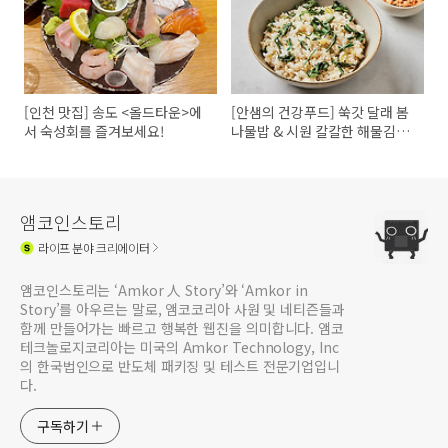
[인천 맛집] 송도 <올드타운>에
[안샘의 건강푸드] 쑥갓 달래 봄
서 숙성회를 즐겨보세요!
나물밥 & 시원 칼칼한 해물김치
찌개
앰코인스토리
라이프
분야 크리에이터
앰코인스토리는 ‘Amkor 人 Story’와 ‘Amkor in
Story’를 아우르는 말로, 앰코코리아 사원 및 네티즌들과
함께 만들어가는 빠르고 행복한 웹진을 의미합니다. 앰코
테크놀로지코리아는 미국의 Amkor Technology, Inc
의 한국법인으로 반도체 패키징 및 테스트 전문기업입니
다.
구독하기