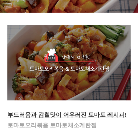
부드러움과 감칠맛이 어우러진 토마토 레시피!
토마토오리볶음 토마토채소계란찜