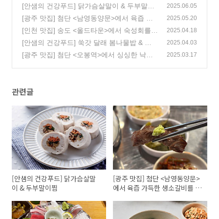
[안샘의 건강푸드] 닭가슴살말이 & 두부말이
2025.06.05
찜
[광주 맛집] 첨단 <남영동양문>에서 육즙 가
(1)
2025.05.20
득한 생소갈비를 만나보세요!
[인천 맛집] 송도 <올드타운>에서 숙성회를
(0)
2025.04.18
즐겨보세요!
[안샘의 건강푸드] 쑥갓 달래 봄나물밥 & 시
(0)
2025.04.03
원 칼칼한 해물김치찌개
[광주 맛집] 첨단 <오봉역>에서 싱싱한 낙지
(0)
2025.03.17
볶음을 만나보세요!
(1)
관련글
[안샘의 건강푸드] 닭가슴살말
[광주 맛집] 첨단 <남영동양문>
이 & 두부말이찜
에서 육즙 가득한 생소갈비를 만
나보세요!