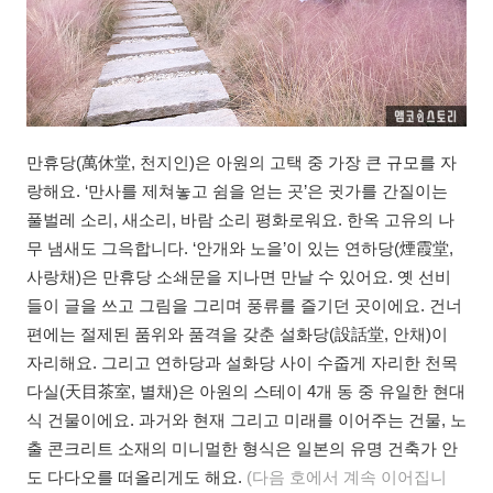
만휴당(萬休堂, 천지인)은 아원의 고택 중 가장 큰 규모를 자
랑해요. ‘만사를 제쳐놓고 쉼을 얻는 곳’은 귓가를 간질이는
풀벌레 소리, 새소리, 바람 소리 평화로워요. 한옥 고유의 나
무 냄새도 그윽합니다. ‘안개와 노을’이 있는 연하당(煙霞堂,
사랑채)은 만휴당 소쇄문을 지나면 만날 수 있어요. 옛 선비
들이 글을 쓰고 그림을 그리며 풍류를 즐기던 곳이에요. 건너
편에는 절제된 품위와 품격을 갖춘 설화당(設話堂, 안채)이
자리해요. 그리고 연하당과 설화당 사이 수줍게 자리한 천목
다실(天目茶室, 별채)은 아원의 스테이 4개 동 중 유일한 현대
식 건물이에요. 과거와 현재 그리고 미래를 이어주는 건물, 노
출 콘크리트 소재의 미니멀한 형식은 일본의 유명 건축가 안
도 다다오를 떠올리게도 해요.
(다음 호에서 계속 이어집니