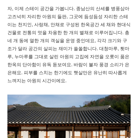
자, 이제 스테이 공간을 가봅니다. 종남산의 산세를 병풍삼아
고즈넉히 자리한 아원의 들판, 그곳에 듬성듬성 자리한 스테
이는 천지인, 사랑채, 안채로 구성된 한옥공간 세 채와 현대식
건물로 전통의 멋을 차용한 한 개의 별채로 이루어집니다. 총
네 개 동에 열한 개의 객실을 운영 중인데요, 각각 크기와 구
조가 달라 공간의 살피는 재미가 쏠쏠합니다. 대청마루, 툇마
루, 누마루를 그대로 살린 아원의 고집에 자연을 오롯이 품은
한옥의 단아함이 유독 돋보여요. 바람이 불자 풍경 소리가 은
은해요. 피부를 스치는 한기에도 햇살만은 유난히 따사롭게
느껴지는 아원의 시간이에요.