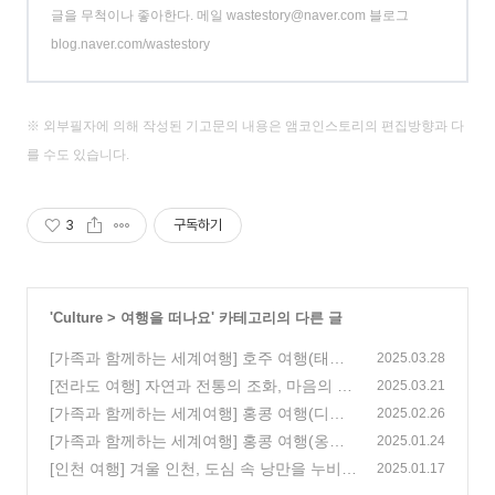
글을 무척이나 좋아한다. 메일 wastestory@naver.com 블로그
blog.naver.com/wastestory
※ 외부필자에 의해 작성된 기고문의 내용은 앰코인스토리의 편집방향과 다
를 수도 있습니다.
3
구독하기
'
Culture
>
여행을 떠나요
' 카테고리의 다른 글
[가족과 함께하는 세계여행] 호주 여행(태즈
2025.03.28
메이니아 & 시드니), 프롤로그
[전라도 여행] 자연과 전통의 조화, 마음의 평
(0)
2025.03.21
안이 스미는 곳, 전북 완주 아원고택 & 송광
[가족과 함께하는 세계여행] 홍콩 여행(디스
2025.02.26
사 2편
커버리 베이), 4편
(0)
[가족과 함께하는 세계여행] 홍콩 여행(옹핑
(2)
2025.01.24
마을, 디스커버리 베이, 소호거리, 빅토리아
[인천 여행] 겨울 인천, 도심 속 낭만을 누비
2025.01.17
피크), 3편
자! 인천 동구 맛집 모음
(0)
(5)