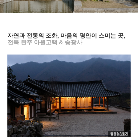
광사 1편
자연과 전통의 조화, 마음의 평안이 스미는 곳,
전북 완주 아원고택 & 송광사