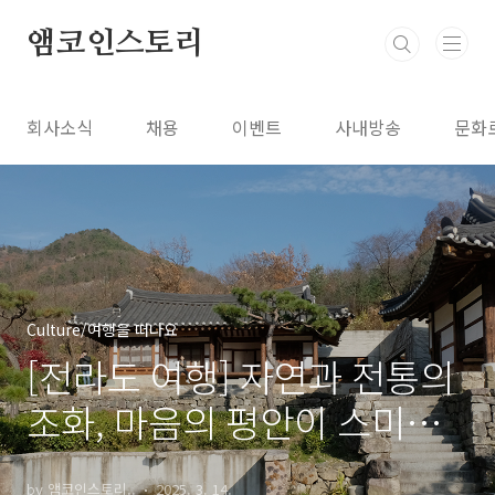
본문 바로가기
앰코인스토리
회사소식
채용
이벤트
사내방송
문화
Culture/여행을 떠나요
[전라도 여행] 자연과 전통의
조화, 마음의 평안이 스미는
곳, 전북 완주 아원고택 & 송
by 앰코인스토리..
2025. 3. 14.