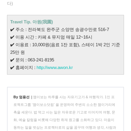
다)
Travel Tip. 아원(我園)
✔️
주소 : 전라북도 완주군 소양면 송광수만로 516-7
✔️
이용 시간 : 카페 & 뮤지엄 매일 12~16시
✔️
이용료 : 10,000원(음료 1잔 포함), 스테이 1박 2인 기준
25만 원
✔️
문의 : 063-241-8195
✔️
홈페이지 :
http://www.awon.kr
By 엄용선
|
잼이보는 하루를 사는 자유기고가 & 여행작가. 1인 프
로젝트그룹 ‘잼이보소닷컴’ 을 운영하며 주변의 소소한 잼이거리에
촉을 세운다. 밥 먹고 사는 일은 자유로운 기고로 이어지며 여행, 문
화, 예술 칼럼을 비롯해 다양한 취재 원고를 소화하고 있다. 마음이
동하는 일을 벗삼는 프로젝터로의 삶을 꿈꾸며 여행과 생각, 사람과