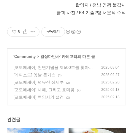
촬영지 / 전남 영광 불갑사
글과 사진 / K4 기술2팀 서문석 수석
8
구독하기
'
Community
>
일상다반사
' 카테고리의 다른 글
[포토에세이] 천연기념물 제500호를 찾아서
2025.03.04
(0)
[에피소드] 옛날 돈가스
2025.02.27
(0)
[포토에세이] 덕유산 상제루
2025.02.20
(2)
[포토에세이] 새해, 그리고 호미곶
2025.02.18
(2)
[포토에세이] 백양사의 설경
2025.02.13
(2)
관련글