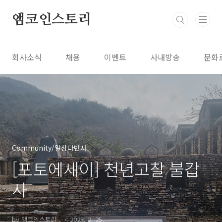
본문 바로가기
앰코인스토리
회사소식
채용
이벤트
사내방송
문화
Community/일상다반사
[포토에세이] 천년고찰 불갑
사
by 앰코인스토리..
2025. 2. 25.