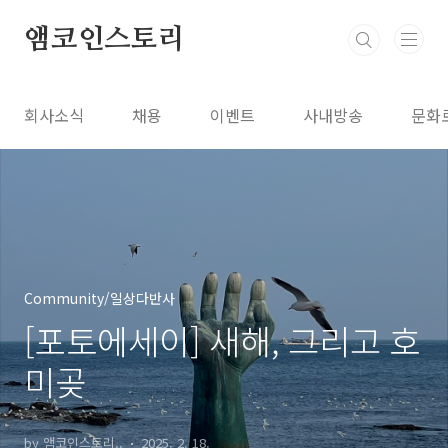
본문 바로가기
앰코인스토리
회사소식
채용
이벤트
사내방송
문화
Community/일상다반사
[포토에세이] 새해, 그리고 호
미곶
by 앰코인스토리..
2025. 2. 18.