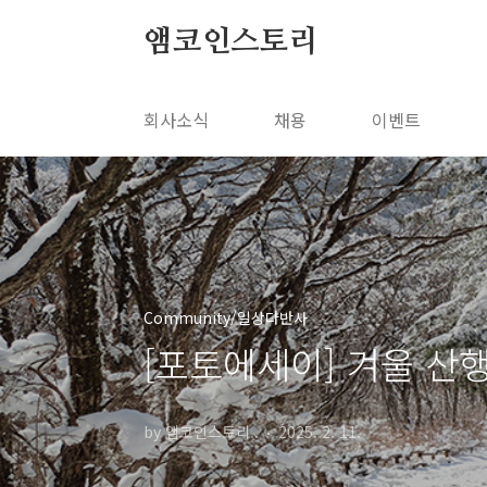
본문 바로가기
앰코인스토리
회사소식
채용
이벤트
Community/일상다반사
[포토에세이] 겨울 산
by 앰코인스토리..
2025. 2. 11.