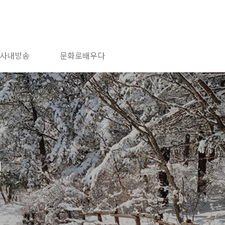
사내방송
문화로배우다
행