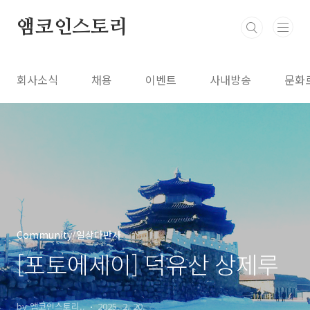
본문 바로가기
앰코인스토리
회사소식
채용
이벤트
사내방송
문화
Community/일상다반사
[포토에세이] 덕유산 상제루
by 앰코인스토리..
2025. 2. 20.