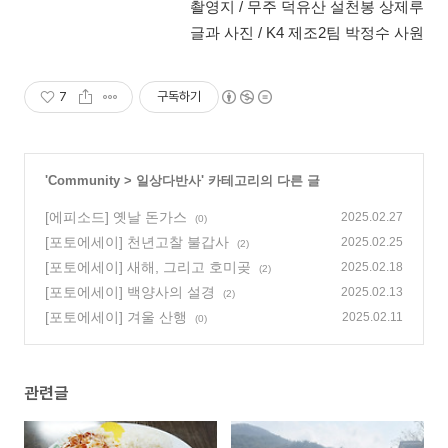
촬영지 / 무주 덕유산 설천봉 상제루
글과 사진 / K4 제조2팀 박정수 사원
7
구독하기
'
Community
>
일상다반사
' 카테고리의 다른 글
[에피소드] 옛날 돈가스
2025.02.27
(0)
[포토에세이] 천년고찰 불갑사
2025.02.25
(2)
[포토에세이] 새해, 그리고 호미곶
2025.02.18
(2)
[포토에세이] 백양사의 설경
2025.02.13
(2)
[포토에세이] 겨울 산행
2025.02.11
(0)
관련글