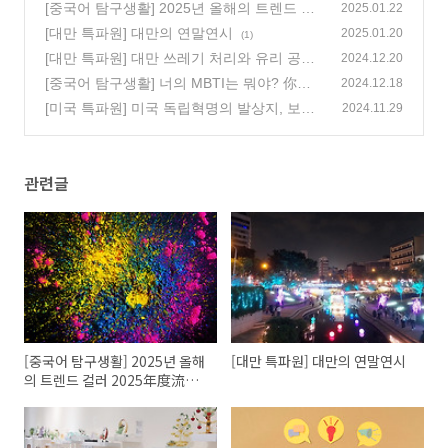
[중국어 탐구생활] 2025년 올해의 트렌드 컬
2025.01.22
러 2025年度流行色
[대만 특파원] 대만의 연말연시
(2)
2025.01.20
(1)
[대만 특파원] 대만 쓰레기 처리와 유리 공예
2024.12.20
전시회
[중국어 탐구생활] 너의 MBTI는 뭐야? 你的M
(0)
2024.12.18
BTI是什么?
[미국 특파원] 미국 독립혁명의 발상지, 보스
(2)
2024.11.29
턴
(0)
관련글
[중국어 탐구생활] 2025년 올해
[대만 특파원] 대만의 연말연시
의 트렌드 컬러 2025年度流行
色