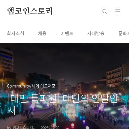
본문 바로가기
앰코인스토리
회사소식
채용
이벤트
사내방송
문화
Community/해외 이모저모
[대만 특파원] 대만의 연말연
시
by 앰코인스토리..
2025. 1. 20.