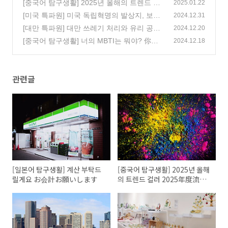
お願いします
[중국어 탐구생활] 2025년 올해의 트렌드 컬
(1)
2025.01.22
러 2025年度流行色
[미국 특파원] 미국 독립혁명의 발상지, 보스
(2)
2024.12.31
턴 2편
[대만 특파원] 대만 쓰레기 처리와 유리 공예
(1)
2024.12.20
전시회
[중국어 탐구생활] 너의 MBTI는 뭐야? 你的M
(0)
2024.12.18
BTI是什么?
(2)
관련글
[일본어 탐구생활] 계산 부탁드
[중국어 탐구생활] 2025년 올해
릴게요 お会計お願いします
의 트렌드 컬러 2025年度流行
色