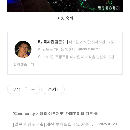
▲빛 축제
By 특파원 김근수
|
태도는 사소한 것이지만, 그것
이 만드는 차이는 엄청나다(from Winston
Churchill). 푸동푸동 타이완의 소식을 진실하게 전
달하겠습니다.
11
구독하기
'
Community
>
해외 이모저모
' 카테고리의 다른 글
[일본어 탐구생활] 계산 부탁드릴게요 お会計
2025.01.28