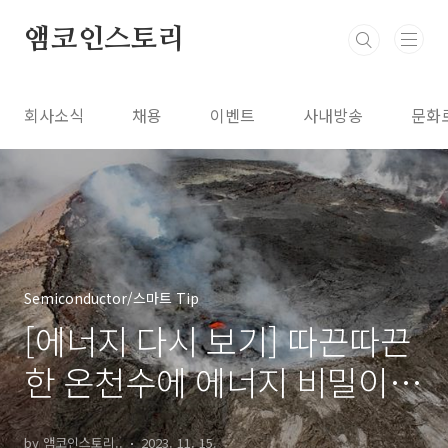
본문 바로가기
앰코인스토리
회사소식
채용
이벤트
사내방송
문화
Semiconductor/스마트 Tip
[에너지 다시 보기] 따끈따끈
한 온천수에 에너지 비밀이?
지열에너지
by 앰코인스토리..
2023. 11. 15.