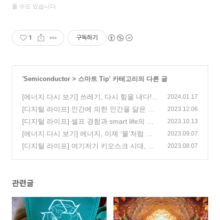
를 수도 있습니다.
1
구독하기
'
Semiconductor
>
스마트 Tip
' 카테고리의 다른 글
[에너지 다시 보기] 쓰레기, 다시 힘을 내다!
2024.01.17
폐기물 에너지
[디지털 라이프] 인간에 의한 인간을 닮은 멀
(0)
2023.12.06
티모달 AI와 휴머노이드 로봇
[디지털 라이프] 셀프 경험과 smart life의 만
(0)
2023.10.13
남! 스스로 수리한다
[에너지 다시 보기] 에너지, 이제 ‘물’처럼 써
(0)
2023.09.07
볼까? 수소에너지
[디지털 라이프] 여기저기 키오스크 시대, But
(0)
2023.08.07
불편은 NO! 누구나 쉽게
(0)
관련글