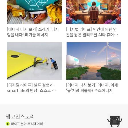
[에너지 다시 보기] 쓰레기, 다시
[디지털 라이프] 인간에 의한 인
힘을 내다! 폐기물 에너지
간을 닮은 멀티모달 AI와 휴머노
이드 로봇
[디지털 라이프] 셀프 경험과
[에너지 다시 보기] 에너지, 이제
smart life의 만남! 스스로 수리
‘물’처럼 써볼까? 수소에너지
한다
앰코인스토리
라이프
분야 크리에이터