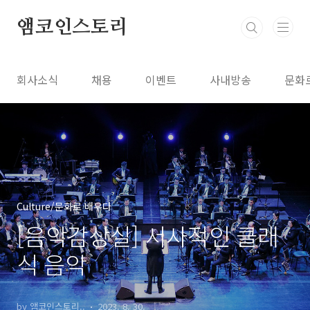
본문 바로가기
앰코인스토리
회사소식
채용
이벤트
사내방송
문화
Culture/문화로 배우다
[음악감상실] 서사적인 클래
식 음악
by 앰코인스토리..
2023. 8. 30.