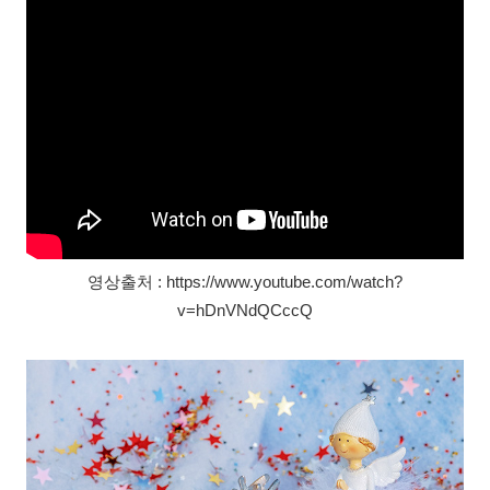
영상출처 : https://www.youtube.com/watch?
v=hDnVNdQCccQ