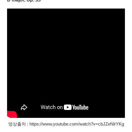
영상출처 : https://www.youtube.com/watch?v=cbJZeNlrYKg