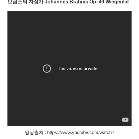
브람스의 자장가 Johannes Brahms Op. 49 Wiegenlid
영상출처 : https://www.youtube.com/watch?