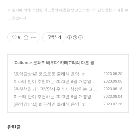
※ 필자에 의해 작성된 기고문의 내용은 앰코인스토리의 편집방향과 다를 수
도 있습니다.
8
구독하기
'
Culture
>
문화로 배우다
' 카테고리의 다른 글
[음악감상실] 풍요로운 클래식 음악
2023.09.20
(1)
미스터 반이 추천하는 2023년 9월 개봉영화
2023.09.06
(110)
[추천책읽기 : 책VS책] 우리가 상상하는 그 휴
2023.08.18
가
미스터 반이 추천하는 2023년 8월 개봉영화
(62)
2023.08.04
(135)
[음악감상실] 희극적인 클래식 음악
2023.07.26
(1)
관련글