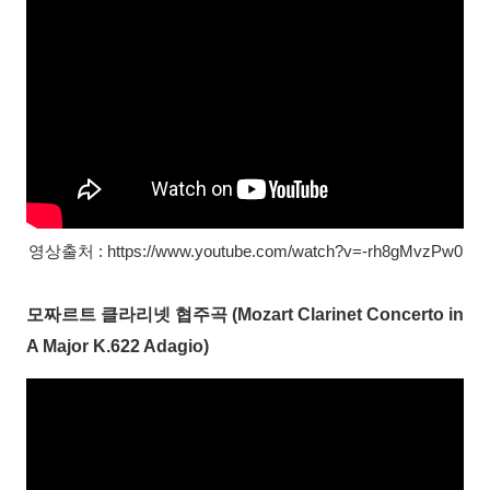
영상출처 : https://www.youtube.com/watch?v=-rh8gMvzPw0
모짜르트 클라리넷 협주곡 (Mozart Clarinet Concerto in
A Major K.622 Adagio)