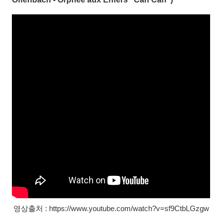
영상출처 : https://www.youtube.com/watch?v=sf9CtbLGzgw