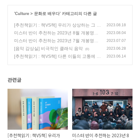
'
Culture
>
문화로 배우다
' 카테고리의 다른 글
[추천책읽기 : 책VS책] 우리가 상상하는 그 휴
2023.08.18
가
미스터 반이 추천하는 2023년 8월 개봉영화
(62)
2023.08.04
(135)
미스터 반이 추천하는 2023년 7월 개봉영화
2023.07.07
(78)
[음악 감상실] 비극적인 클래식 음악
2023.06.28
(0)
[추천책읽기 : 책VS책] 다른 이들의 고통에 공
2023.06.14
감한다는 당신, 당신에겐 차별이 보이나요?
(26)
관련글
[추천책읽기 : 책VS책] 우리가
미스터 반이 추천하는 2023년 8