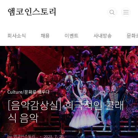
본문 바로가기
앰코인스토리
회사소식
채용
이벤트
사내방송
문화
Culture/문화로 배우다
[음악감상실] 희극적인 클래
식 음악
by 앰코인스토리..
2023. 7. 26.