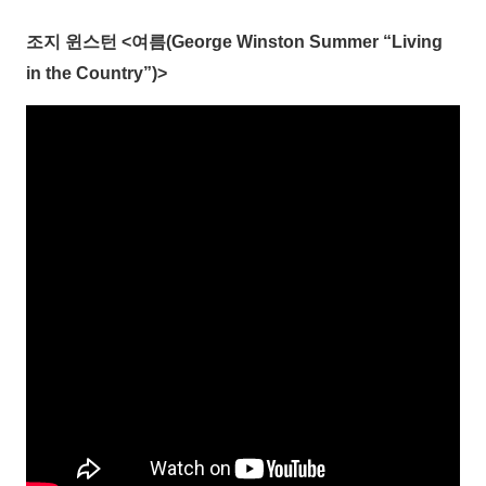
조지 윈스턴 <여름(George Winston Summer “Living
in the Country”)>