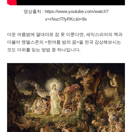
영상출처 : https://www.youtube.com/watch?
v=rNucITfyRKc&t=8s
더운 여름밤에 열대야로 잠 못 이룬다면, 세익스피어의 책과
더불어 멘델스존의 <한여름 밤의 꿈>을 전곡 감상해보시는
것도 더위를 잊는 방법 중 하나입니다.