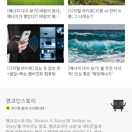
[에너지 다시 보기] 바람이 분다,
[디지털 라이프] 드론 vs 안티 드
에너지가 쌓인다?! 바람의 재발
론, 그 너머는?!
견 ‘풍력에너지’
[디지털 라이프] 있는 듯 없는 듯
[에너지 다시 보기] 물 쓰듯 넉넉
<열일>하는 앰비언트 컴퓨팅
히! 인심 좋은 ‘해양에너지’
앰코인스토리
라이프
분야 크리에이터
앰코인스토리는 ‘Amkor 人 Story’와 ‘Amkor in
Story’를 아우르는 말로, 앰코코리아 사원 및 네티즌들과
함께 만들어가는 빠르고 행복한 웹진을 의미합니다. 앰코