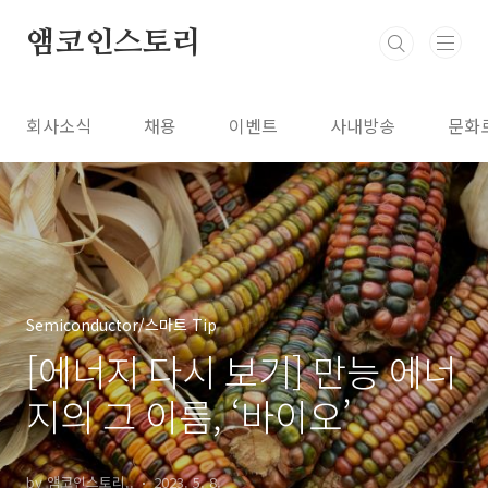
본문 바로가기
앰코인스토리
회사소식
채용
이벤트
사내방송
문화
Semiconductor/스마트 Tip
[에너지 다시 보기] 만능 에너
지의 그 이름, ‘바이오’
by 앰코인스토리..
2023. 5. 8.