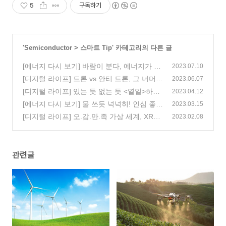
5
구독하기
'
Semiconductor
>
스마트 Tip
' 카테고리의 다른 글
[에너지 다시 보기] 바람이 분다, 에너지가 쌓
2023.07.10
인다?! 바람의 재발견 ‘풍력에너지’
[디지털 라이프] 드론 vs 안티 드론, 그 너머
(0)
2023.06.07
는?!
[디지털 라이프] 있는 듯 없는 듯 <열일>하는
(0)
2023.04.12
앰비언트 컴퓨팅
[에너지 다시 보기] 물 쓰듯 넉넉히! 인심 좋은
(0)
2023.03.15
‘해양에너지’
[디지털 라이프] 오.감.만.족 가상 세계, XR로
(0)
2023.02.08
더 생-생 하게
(0)
관련글