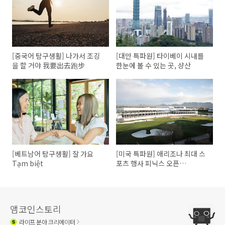
[중국어 탐구생활] 나가서 조깅
[대만 특파원] 타이베이 시내를
을 할 거야 我要出去跑步
한눈에 볼 수 있는 곳, 샹산
[베트남어 탐구생활] 잘 가요
[미국 특파원] 애리조나 최대 스
Tạm biệt
포츠 행사 피닉스 오픈
(Phoenix Open)과 슈퍼볼
앰코인스토리
라이프
분야 크리에이터