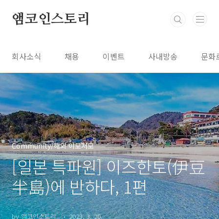
본문 바로가기
앰코인스토리
회사소식
채용
이벤트
사내방송
문화
Community/해외 이모저모
[일본 특파원] 이즈한토(伊豆
半島)에 반하다, 1편
by 앰코인스토리..
2023. 3. 20.