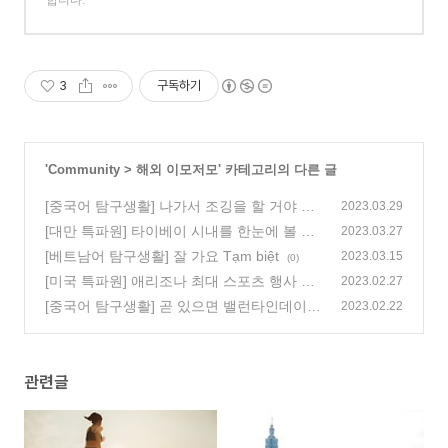
3
구독하기
'
Community
>
해외 이모저모
' 카테고리의 다른 글
[중국어 탐구생활] 나가서 조깅을 할 거야 我
2023.03.29
要出去跑步
[대만 특파원] 타이베이 시내를 한눈에 볼 수
(0)
2023.03.27
있는 곳, 샹산
[베트남어 탐구생활] 잘 가요 Tạm biệt
(0)
2023.03.15
(0)
[미국 특파원] 애리조나 최대 스포츠 행사 피
2023.02.27
닉스 오픈(Phoenix Open)과 슈퍼볼
[중국어 탐구생활] 곧 있으면 밸런타인데이야
(0)
2023.02.22
情人节快到了
(0)
관련글