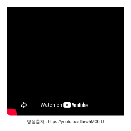
영상출처 : https://youtu.be/dlbrw5M00rU