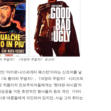
의 무법자》 《석양의 무법자》 포스터
인 ‘마카로니/스파게티 웨스턴’이라는 신조어를 낳
 《속 황야의 무법자》, 《석양의 무법자》 시리즈와
은 작품이자 진보주의자들에게는 ‘현대판 파시즘’의
성공을 거둔 호전적인 형사물의 원조 격인 《더티
지로 대중들에게 각인되어 있지만, 사실 그의 취미는