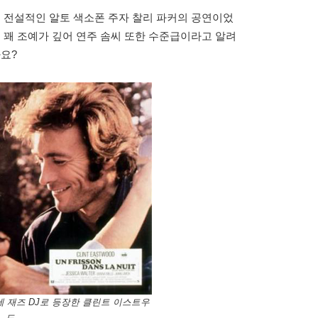
의 전설적인 알토 색소폰 주자 찰리 파커의 공연이었
도 꽤 조예가 깊어 연주 솜씨 또한 수준급이라고 알려
까요?
에 재즈 DJ로 등장한 클린트 이스트우
드