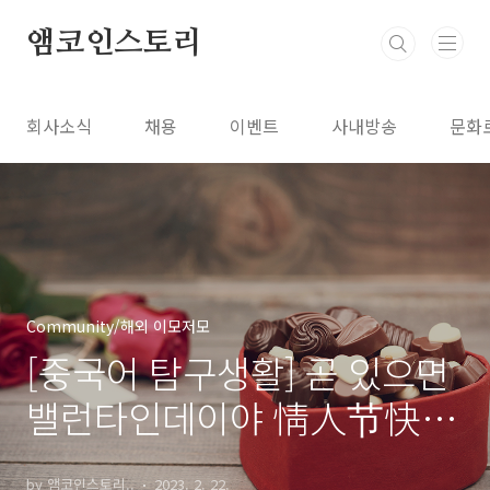
본문 바로가기
앰코인스토리
회사소식
채용
이벤트
사내방송
문화
Community/해외 이모저모
[중국어 탐구생활] 곧 있으면
밸런타인데이야 情人节快到
了
by 앰코인스토리..
2023. 2. 22.