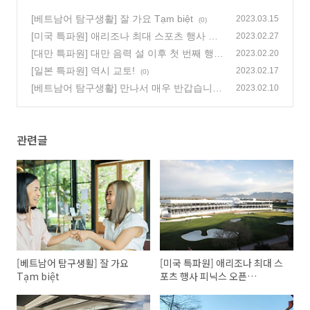
[베트남어 탐구생활] 잘 가요 Tạm biệt
2023.03.15
(0)
[미국 특파원] 애리조나 최대 스포츠 행사 피
2023.02.27
닉스 오픈(Phoenix Open)과 슈퍼볼
[대만 특파원] 대만 음력 설 이후 첫 번째 행사
(0)
2023.02.20
‘빠이빠이’
[일본 특파원] 역시 교토!
(0)
2023.02.17
(0)
[베트남어 탐구생활] 만나서 매우 반갑습니다
2023.02.10
Rất vui được gặp anh
(4)
관련글
[베트남어 탐구생활] 잘 가요
[미국 특파원] 애리조나 최대 스
Tạm biệt
포츠 행사 피닉스 오픈
(Phoenix Open)과 슈퍼볼