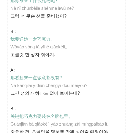
那你准备了什么礼物呢?
Nà nǐ zhǔnbèile shénme lǐwù ne?
그럼 너 무슨 선물 준비했어?
B :
我要送她一盒巧克力。
Wǒyào sòng tā yīhé qiǎokèlì。
초콜릿 한 상자 줘야지.
A :
那看起来一点诚意都没有?
Nà kànqǐlái yìdiǎn chéngyì dōu méiyǒu?
그건 성의가 하나도 없어 보이는데?
B :
关键把巧克力要装在名牌包里。
Guānjiàn bǎ qiǎokèlì yào zhuāng zài míngpáibāo lǐ。
중요한 건, 초콜릿을 명품백 안에 넣어줄 예정이야.