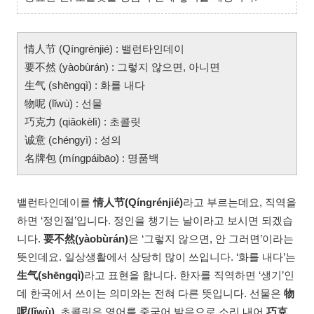
情人节 (Qíngrénjié) : 밸런타인데이
要不然 (yàobùrán) : 그렇지 않으면, 아니면
生气 (shēngqì) : 화를 내다
物呢 (lǐwù) : 선물
巧克力 (qiǎokèlì) : 초콜릿
诚意 (chéngyì) : 성의
名牌包 (míngpáibāo) : 명품백
밸런타인데이를
情人节(Qíngrénjié)
라고 부르는데요, 직역을
하면 ‘정인절’입니다. 정인을 챙기는 날이라고 보시면 되겠습
니다.
要不然(yàobùrán)
은 ‘그렇지 않으면, 안 그러면’이라는
뜻인데요. 일상생활에서 상당히 많이 쓰입니다. ‘화를 내다’는
生气(shēngqì)
라고 표현을 합니다. 한자를 직역하면 ‘생기’인
데 한국에서 쓰이는 의미와는 전혀 다른 뜻입니다. 선물은
物
呢(lǐwù)
, 초콜릿은 영어를 중국어 발음으로 소리 내어
巧克