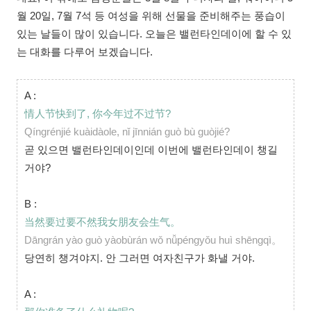
월 20일, 7월 7석 등 여성을 위해 선물을 준비해주는 풍습이
있는 날들이 많이 있습니다. 오늘은 밸런타인데이에 할 수 있
는 대화를 다루어 보겠습니다.
A :
情人节快到了, 你今年过不过节?
Qíngrénjié kuàidàole, nǐ jīnnián guò bù guòjié?
곧 있으면 밸런타인데이인데 이번에 밸런타인데이 챙길
거야?
B :
当然要过要不然我女朋友会生气。
Dāngrán yào guò yàobùrán wǒ nǚpéngyǒu huì shēngqì。
당연히 챙겨야지. 안 그러면 여자친구가 화낼 거야.
A :