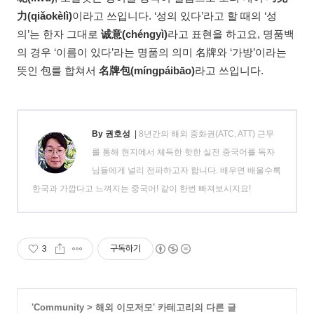
力(qiǎokèlì)
이라고 쓰입니다. ‘성의 있다’라고 할 때의 ‘성
의’는 한자 그대로
诚意(chéngyì)
라고 표현을 하고요, 명품백
의 경우 ‘이름이 있다’라는 명품의 의미 名牌와 ‘가방’이라는
뜻인 包를 합쳐서
名牌包(míngpáibāo)
라고 쓰입니다.
By 권호성
|
8년간의 해외 중화권(ATC, ATT) 근무
를 통해 현지에서 체득한 핫한 실전 중국어를 독자
님들에게 널리 전파하고자 합니다. 배우면 배울수록
한국과 가깝다고 느껴지는 중국어! 같이 한번 빠져보시지요!
3
구독하기
'
Community
>
해외 이모저모
' 카테고리의 다른 글