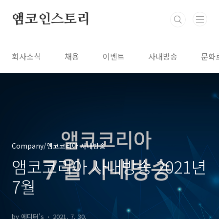
본문 바로가기
앰코인스토리
회사소식
채용
이벤트
사내방송
문화
Company/앰코코리아 사내방송
앰코코리아 사내방송 2021년
7월
by 에디터's
2021. 7. 30.