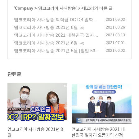
'
Company
>
앰코코리아 사내방송
' 카테고리의 다른 글
앰코코리아 사내방송 퇴직금 DC DB 알짜정
2021.09.02
보
앰코코리아 사내방송 2021년 8월
(0)
2021.08.26
(0)
앰코코리아 사내방송 2021 대한민국 일자리
2021.08.13
으뜸기업 선정
앰코코리아 사내방송 2021년 6월
(0)
2021.07.01
(0)
앰코코리아 사내방송 2021년 5월 [창업 53주
2021.06.02
년 특별방송]
(0)
관련글
앰코코리아 사내방송 2021년 8
앰코코리아 사내방송 2021 대
월
한민국 일자리 으뜸기업 선정