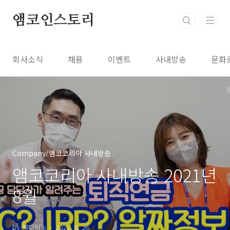
본문 바로가기
앰코인스토리
회사소식
채용
이벤트
사내방송
문화
Company/앰코코리아 사내방송
앰코코리아 사내방송 2021년
8월
by 에디터's
2021. 8. 26.