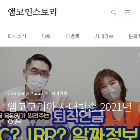
본문 바로가기
앰코인스토리
회사소식
채용
이벤트
사내방송
문화
Company/앰코코리아 사내방송
앰코코리아 사내방송 2021년
8월
by 에디터's
2021. 8. 26.