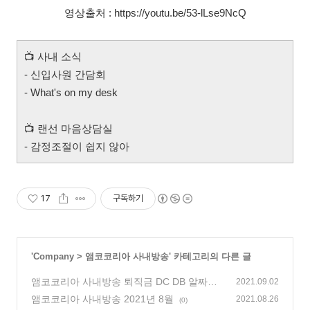
영상출처 : https://youtu.be/53-lLse9NcQ
📺
사내 소식
- 신입사원 간담회
- What's on my desk
📺
랜선 마음상담실
- 감정조절이 쉽지 않아
17
구독하기
'
Company
>
앰코코리아 사내방송
' 카테고리의 다른 글
앰코코리아 사내방송 퇴직금 DC DB 알짜정
2021.09.02
보
앰코코리아 사내방송 2021년 8월
(0)
2021.08.26
(0)