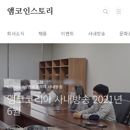
본문 바로가기
앰코인스토리
회사소식
채용
이벤트
사내방송
문화
Company/앰코코리아 사내방송
앰코코리아 사내방송 2021년
6월
by 미스터 반
2021. 7. 1.