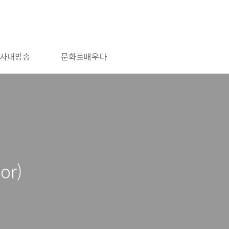
사내방송
문화로배우다
or)