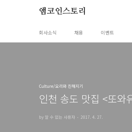
본문 바로가기
앰코인스토리
회사소식
채용
이벤트
Culture/요리와 친해지기
인천 송도 맛집 <또와
by 알 수 없는 사용자
2017. 4. 27.