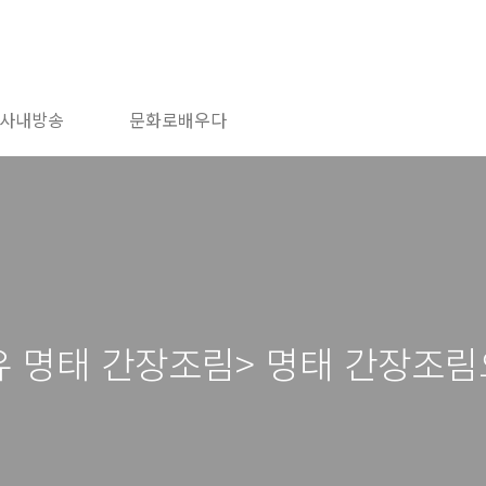
사내방송
문화로배우다
유 명태 간장조림> 명태 간장조림으