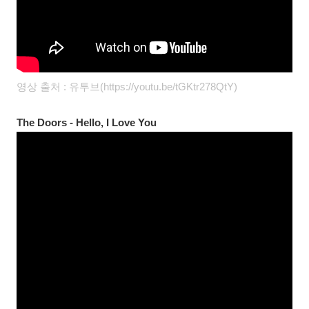
영상 출처 : 유투브(https://youtu.be/tGKtr278QtY)
The Doors - Hello, I Love You