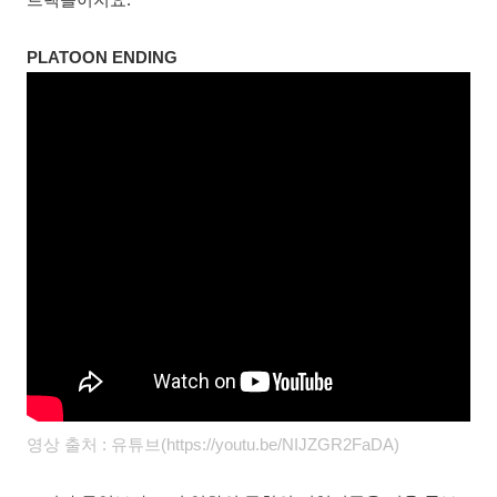
PLATOON ENDING
영상 출처 : 유튜브(https://youtu.be/NIJZGR2FaDA)