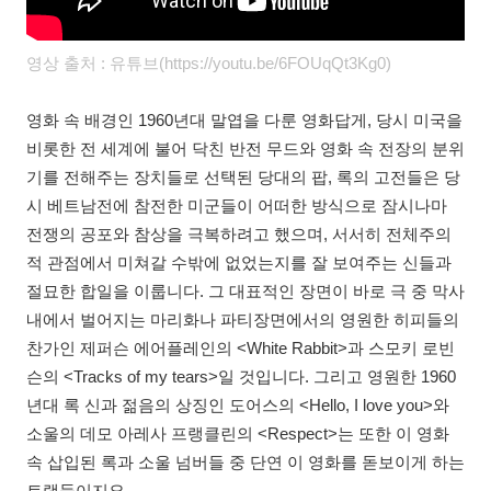
영상 출처 : 유튜브(https://youtu.be/6FOUqQt3Kg0)
영화 속 배경인 1960년대 말엽을 다룬 영화답게, 당시 미국을
비롯한 전 세계에 불어 닥친 반전 무드와 영화 속 전장의 분위
기를 전해주는 장치들로 선택된 당대의 팝, 록의 고전들은 당
시 베트남전에 참전한 미군들이 어떠한 방식으로 잠시나마
전쟁의 공포와 참상을 극복하려고 했으며, 서서히 전체주의
적 관점에서 미쳐갈 수밖에 없었는지를 잘 보여주는 신들과
절묘한 합일을 이룹니다. 그 대표적인 장면이 바로 극 중 막사
내에서 벌어지는 마리화나 파티장면에서의 영원한 히피들의
찬가인 제퍼슨 에어플레인의 <White Rabbit>과 스모키 로빈
슨의 <Tracks of my tears>일 것입니다. 그리고 영원한 1960
년대 록 신과 젊음의 상징인 도어스의 <Hello, I love you>와
소울의 데모 아레사 프랭클린의 <Respect>는 또한 이 영화
속 삽입된 록과 소울 넘버들 중 단연 이 영화를 돋보이게 하는
트랙들이지요.