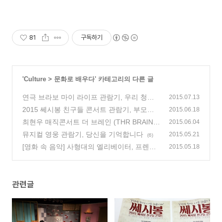
81
구독하기
'
Culture
>
문화로 배우다
' 카테고리의 다른 글
연극 브라보 마이 라이프 관람기, 우리 청춘
2015.07.13
들의 이야기
2015 쎄시봉 친구들 콘서트 관람기, 부모님
(31)
2015.06.18
을 위한 선물
최현우 매직콘서트 더 브레인 (THR BRAIN)
(18)
2015.06.04
관람기, 관객과 하나된 공연
뮤지컬 영웅 관람기, 당신을 기억합니다
(15)
2015.05.21
(6)
[영화 속 음악] 사형대의 엘리베이터, 프렌치
2015.05.18
누아르의 감성과 재즈의 이상적인 만남
(2)
관련글