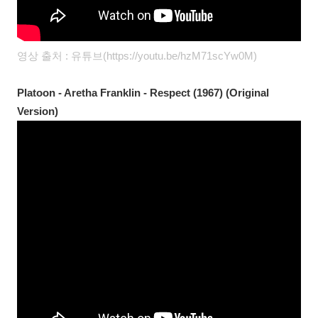
영상 출처 : 유튜브(https://youtu.be/hzM71scYw0M)
Platoon - Aretha Franklin - Respect (1967) (Original
Version)