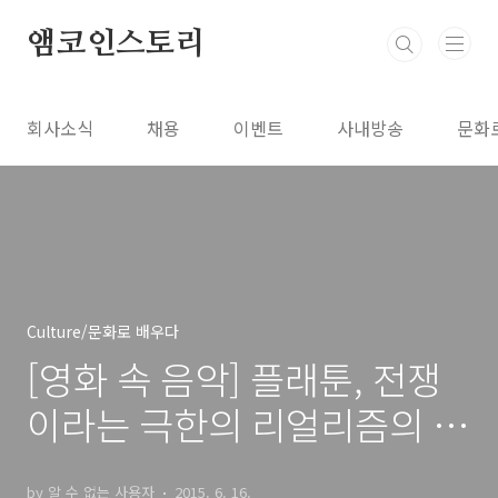
본문 바로가기
앰코인스토리
회사소식
채용
이벤트
사내방송
문화
Culture/문화로 배우다
[영화 속 음악] 플래툰, 전쟁
이라는 극한의 리얼리즘의 정
석
by 알 수 없는 사용자
2015. 6. 16.