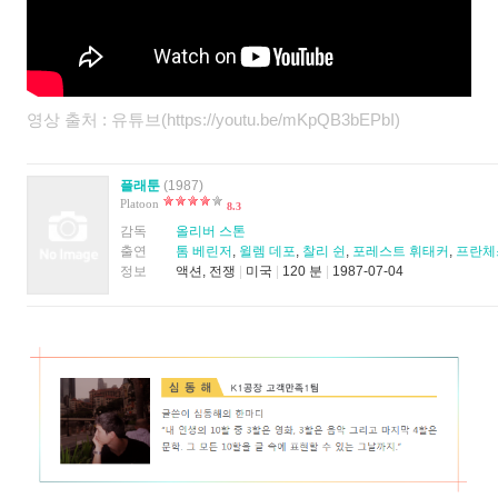
영상 출처 : 유튜브(https://youtu.be/mKpQB3bEPbI)
플래툰
(1987)
Platoon
8.3
감독
올리버 스톤
출연
톰 베린저
,
윌렘 데포
,
찰리 쉰
,
포레스트 휘태커
,
프란체
정보
액션, 전쟁
|
미국
|
120 분
|
1987-07-04