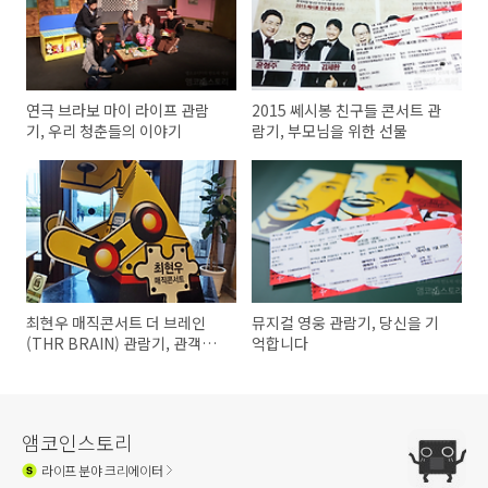
연극 브라보 마이 라이프 관람
2015 쎄시봉 친구들 콘서트 관
기, 우리 청춘들의 이야기
람기, 부모님을 위한 선물
최현우 매직콘서트 더 브레인
뮤지컬 영웅 관람기, 당신을 기
(THR BRAIN) 관람기, 관객과
억합니다
하나된 공연
앰코인스토리
라이프
분야 크리에이터