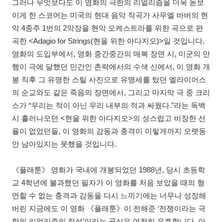
그러나 무엇보다도 이 영화의 극한의 리얼리즘을 더욱 돋보
이게 한 스코어는 미국의 현대 음악 작곡가 사무엘 바버의 현
악 4중주 1번의 2악장을 현악 오케스트라를 위한 곡으로 편
곡한 <Adagio for Strings(현을 위한 아다지오)>일 것입니다.
영화의 도입부에서, 영화 중간중간의 매복 장면 시, 미군의 만
행이 극에 달했던 민간인 촌락에서의 수색 신에서, 이 영화 개
봉 직후 그 유명한 스틸 사진으로 유명세를 탔던 엘라이어스
의 순교와도 같은 죽음의 장면에서, 그리고 마지막 극 중 크리
스가 “우리는 적이 아닌 우리 내부의 적과 싸웠다.”라는 독백
시 흘러나오던 <현을 위한 아다지오>의 성스럽고 비장한 선
율이 없었던들, 이 영화의 감동과 충격이 이렇게까지 오랫동
안 남아있지는 못했을 것입니다.
《플래툰》 영화가 국내에 개봉되었던 1988년, 당시 초등학
교 4학년에 불과했던 필자가 이 영화를 처음 보았을 때의 형
언할 수 없는 충격과 감동을 다시 느끼기에는 너무나 성장해
버린 지금에도 이 영화 《플래툰》이 전해준 ‘전쟁이라는 극
한의 리얼리즘의 정석’이라는 공식은 여전히 유효합니다. 아