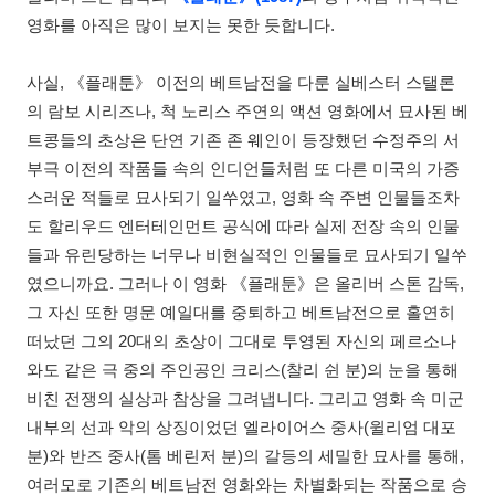
영화를 아직은 많이 보지는 못한 듯합니다.
사실, 《플래툰》 이전의 베트남전을 다룬 실베스터 스탤론
의 람보 시리즈나, 척 노리스 주연의 액션 영화에서 묘사된 베
트콩들의 초상은 단연 기존 존 웨인이 등장했던 수정주의 서
부극 이전의 작품들 속의 인디언들처럼 또 다른 미국의 가증
스러운 적들로 묘사되기 일쑤였고, 영화 속 주변 인물들조차
도 할리우드 엔터테인먼트 공식에 따라 실제 전장 속의 인물
들과 유린당하는 너무나 비현실적인 인물들로 묘사되기 일쑤
였으니까요. 그러나 이 영화 《플래툰》은 올리버 스톤 감독,
그 자신 또한 명문 예일대를 중퇴하고 베트남전으로 홀연히
떠났던 그의 20대의 초상이 그대로 투영된 자신의 페르소나
와도 같은 극 중의 주인공인 크리스(찰리 쉰 분)의 눈을 통해
비친 전쟁의 실상과 참상을 그려냅니다. 그리고 영화 속 미군
내부의 선과 악의 상징이었던 엘라이어스 중사(윌리엄 대포
분)와 반즈 중사(톰 베린저 분)의 갈등의 세밀한 묘사를 통해,
여러모로 기존의 베트남전 영화와는 차별화되는 작품으로 승