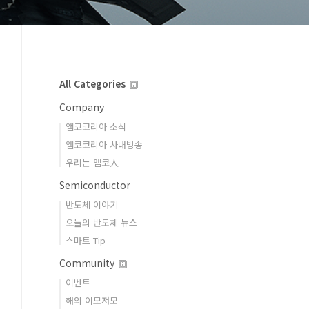
All Categories
Company
앰코코리아 소식
앰코코리아 사내방송
우리는 앰코人
Semiconductor
반도체 이야기
오늘의 반도체 뉴스
스마트 Tip
Community
이벤트
해외 이모저모