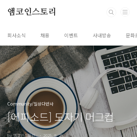
본문 바로가기
앰코인스토리
회사소식
채용
이벤트
사내방송
문화
Community/일상다반사
[에피소드] 도자기 머그컵
by 앰코인스토리..
2025. 8. 25.