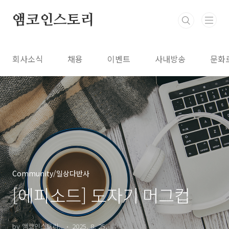
본문 바로가기
앰코인스토리
회사소식
채용
이벤트
사내방송
문화
Community/일상다반사
[에피소드] 도자기 머그컵
by 앰코인스토리..
2025. 8. 25.