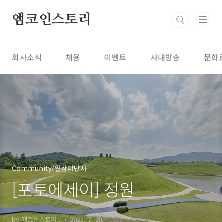
본문 바로가기
앰코인스토리
회사소식
채용
이벤트
사내방송
문화
Community/일상다반사
[포토에세이] 정원
by 앰코인스토리..
2025. 7. 28.