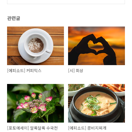
관련글
[에피소드] 커피믹스
[시] 회상
[포토에세이] 알록달록 수국천
[에피소드] 콩비지찌개