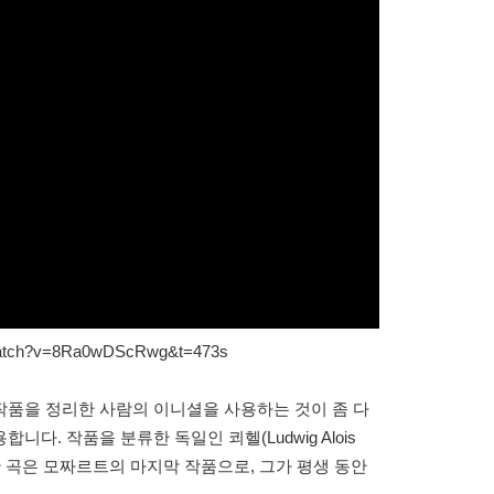
atch?v=8Ra0wDScRwg&t=473s
우, 작품을 정리한 사람의 이니셜을 사용하는 것이 좀 다
다. 작품을 분류한 독일인 쾨헬(Ludwig Alois
금 감상한 곡은 모짜르트의 마지막 작품으로, 그가 평생 동안