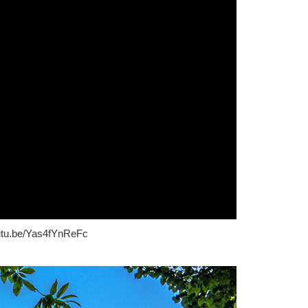
u.be/Yas4fYnReFc