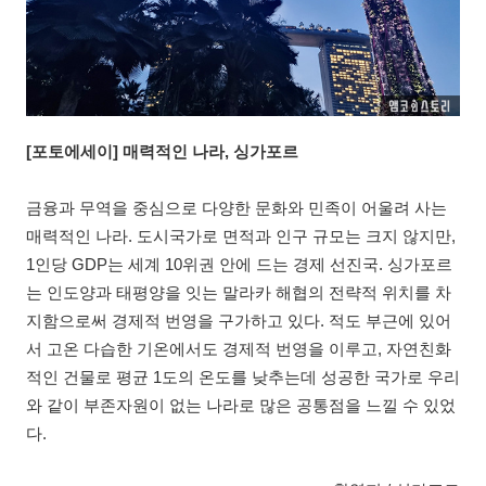
[포토에세이] 매력적인 나라, 싱가포르
금융과 무역을 중심으로 다양한 문화와 민족이 어울려 사는
매력적인 나라. 도시국가로 면적과 인구 규모는 크지 않지만,
1인당 GDP는 세계 10위권 안에 드는 경제 선진국. 싱가포르
는 인도양과 태평양을 잇는 말라카 해협의 전략적 위치를 차
지함으로써 경제적 번영을 구가하고 있다. 적도 부근에 있어
서 고온 다습한 기온에서도 경제적 번영을 이루고, 자연친화
적인 건물로 평균 1도의 온도를 낮추는데 성공한 국가로 우리
와 같이 부존자원이 없는 나라로 많은 공통점을 느낄 수 있었
다.