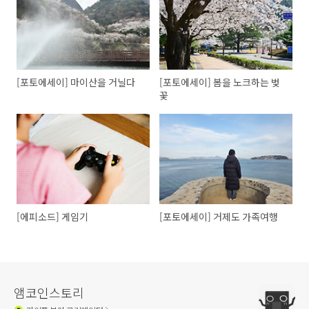
[포토에세이] 마이산을 거닐다
[포토에세이] 봄을 노크하는 벚
꽃
[에피소드] 게임기
[포토에세이] 거제도 가족여행
앰코인스토리