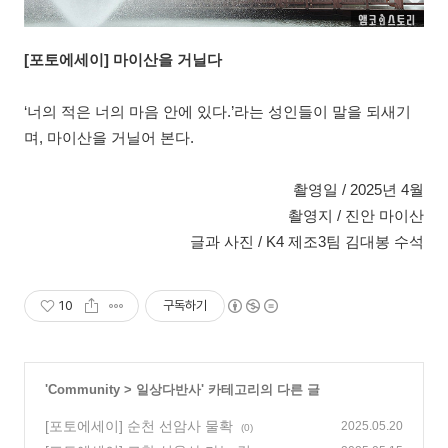
[포토에세이] 마이산을 거닐다
‘너의 적은 너의 마음 안에 있다.’라는 성인들이 말을 되새기
며, 마이산을 거닐어 본다.
촬영일 / 2025년 4월
촬영지 / 진안 마이산
글과 사진 / K4 제조3팀 김대봉 수석
10
구독하기
'
Community
>
일상다반사
' 카테고리의 다른 글
[포토에세이] 순천 선암사 물확
2025.05.20
(0)