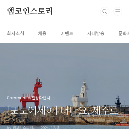
본문 바로가기
앰코인스토리
회사소식
채용
이벤트
사내방송
문화
Community/일상다반사
[포토에세이] 떠나요, 제주로
by 앰코인스토리..
2024. 12. 5.