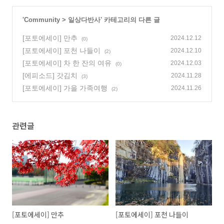
'
Community
>
일상다반사
' 카테고리의 다른 글
[포토에세이] 만추
2024.12.12
(0)
[포토에세이] 포천 나들이
2024.12.10
(2)
[포토에세이] 차 한 잔의 여유
2024.12.03
(0)
[에피소드] 갓김치
2024.11.28
(3)
[포토에세이] 가을 가족여행
2024.11.26
(2)
관련글
[포토에세이] 만추
[포토에세이] 포천 나들이