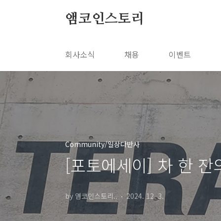
본문 바로가기
앰코인스토리
회사소식
채용
이벤트
Community/일상다반사
[포토에세이] 차 한 잔
by 앰코인스토리..
2024. 12. 3.