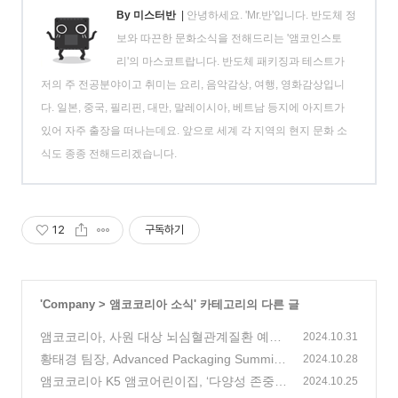
By 미스터반
|
안녕하세요. 'Mr.반'입니다. 반도체 정
보와 따끈한 문화소식을 전해드리는 '앰코인스토
리'의 마스코트랍니다. 반도체 패키징과 테스트가
저의 주 전공분야이고 취미는 요리, 음악감상, 여행, 영화감상입니
다. 일본, 중국, 필리핀, 대만, 말레이시아, 베트남 등지에 아지트가
있어 자주 출장을 떠나는데요. 앞으로 세계 각 지역의 현지 문화 소
식도 종종 전해드리겠습니다.
12
구독하기
'
Company
>
앰코코리아 소식
' 카테고리의 다른 글
앰코코리아, 사원 대상 뇌심혈관계질환 예방
2024.10.31
프로그램 운영
황태경 팀장, Advanced Packaging Summit
(3)
2024.10.28
에서 강연 펼쳐
앰코코리아 K5 앰코어린이집, ‘다양성 존중
(0)
2024.10.25