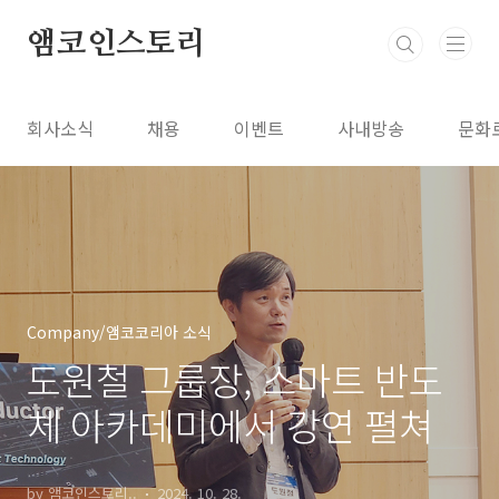
본문 바로가기
앰코인스토리
회사소식
채용
이벤트
사내방송
문화
Company/앰코코리아 소식
도원철 그룹장, 스마트 반도
체 아카데미에서 강연 펼쳐
by 앰코인스토리..
2024. 10. 28.