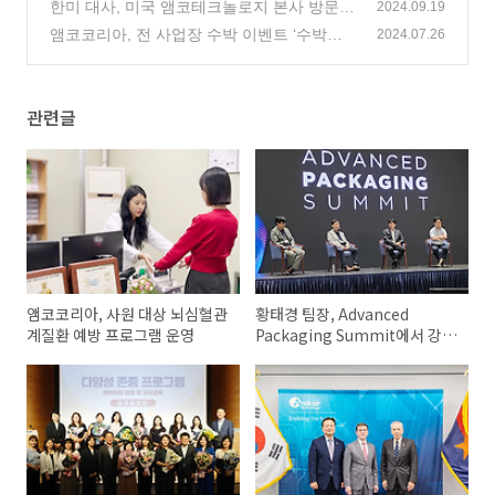
프로그램 우수사례 공모전’ 수상
한미 대사, 미국 앰코테크놀로지 본사 방문
(3)
2024.09.19
(0)
앰코코리아, 전 사업장 수박 이벤트 ‘수박이
2024.07.26
박수’ 열어
(0)
관련글
앰코코리아, 사원 대상 뇌심혈관
황태경 팀장, Advanced
계질환 예방 프로그램 운영
Packaging Summit에서 강연
펼쳐