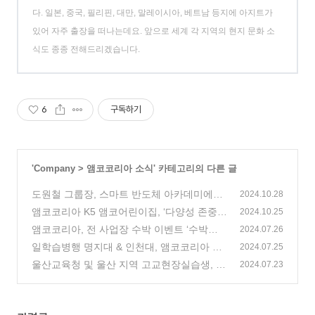
다. 일본, 중국, 필리핀, 대만, 말레이시아, 베트남 등지에 아지트가
있어 자주 출장을 떠나는데요. 앞으로 세계 각 지역의 현지 문화 소
식도 종종 전해드리겠습니다.
6
구독하기
'
Company
>
앰코코리아 소식
' 카테고리의 다른 글
도원철 그룹장, 스마트 반도체 아카데미에서
2024.10.28
강연 펼쳐
앰코코리아 K5 앰코어린이집, ‘다양성 존중
(3)
2024.10.25
프로그램 우수사례 공모전’ 수상
앰코코리아, 전 사업장 수박 이벤트 ‘수박이
(3)
2024.07.26
박수’ 열어
일학습병행 명지대 & 인천대, 앰코코리아 방
(0)
2024.07.25
문
울산교육청 및 울산 지역 고교현장실습생, 앰
(0)
2024.07.23
코코리아 방문
(0)