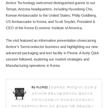
Amkor Technology welcomed distinguished guests to our
Tempe, Arizona headquarters, including Hyundong Cho,
Korean Ambassador to the United States; Philip Goldberg,
US Ambassador to Korea; and Scott Snyder, President &
CEO of the Korea Economic Institute of America.
The visit featured an informative presentation showcasing
Amkor’s Semiconductor business and highlighting our new
advanced packaging and test facility in Peoria. A lively Q&A
session followed, exploring our market strategies and
Manufacturing operations in Korea.
By 미스터반
|
안녕하세요. 'Mr.반'입니다. 반도체 정
보와 따끈한 문화소식을 전해드리는 '앰코인스토
리'의 마스코트랍니다. 반도체 패키징과 테스트가
저의 주 전공분야이고 취미는 요리, 음악감상, 여행, 영화감상입니