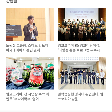
관련글
도원철 그룹장, 스마트 반도체
앰코코리아 K5 앰코어린이집,
아카데미에서 강연 펼쳐
‘다양성 존중 프로그램 우수사례
공모전’ 수상
앰코코리아, 전 사업장 수박 이
일학습병행 명지대 & 인천대, 앰
벤트 ‘수박이박수’ 열어
코코리아 방문