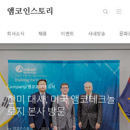
본문 바로가기
앰코인스토리
회사소식
채용
이벤트
사내방송
문화
Company/앰코코리아 소식
한미 대사, 미국 앰코테크놀
로지 본사 방문
by 앰코인스토리..
2024. 9. 19.