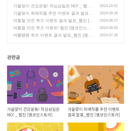
가을맞이 건강운동! 작심삼일은 NO! _ 웹진
2024.10.02
[앰코인스토리]
가을맞이 최애작품 추천 이벤트 결과 발표_
(512)
2024.09.26
웹진 [앰코인스토리]
여름철 안전 퀴즈 이벤트 결과 발표_웹진 [앰
(2)
2024.08.27
코인스토리]
여름철 안전 퀴즈 이벤트! 웹진 [앰코인스토
(0)
2024.08.05
리]
여름땡땡 퀴즈 이벤트 결과 발표_웹진 [앰코
(994)
2024.07.26
인스토리]
(4)
관련글
가을맞이 건강운동! 작심삼일은
가을맞이 최애작품 추천 이벤트
NO! _ 웹진 [앰코인스토리]
결과 발표_웹진 [앰코인스토리]