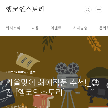
본문 바로가기
앰코인스토리
회사소식
채용
이벤트
사내방송
문화
Community/이벤트
가을맞이 최애작품 추천!_웹
진 [앰코인스토리]
by 앰코인스토리..
2024. 9. 4.