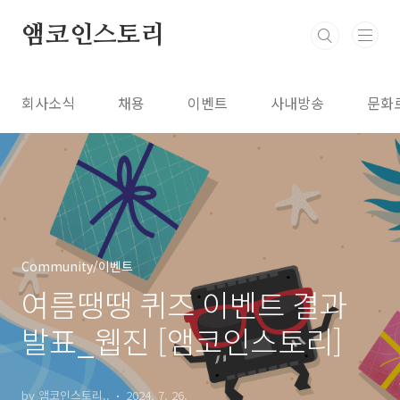
본문 바로가기
앰코인스토리
회사소식
채용
이벤트
사내방송
문화
Community/이벤트
여름땡땡 퀴즈 이벤트 결과
발표_웹진 [앰코인스토리]
by 앰코인스토리..
2024. 7. 26.