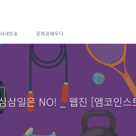
사내방송
문화로배우다
삼일은 NO! _ 웹진 [앰코인스