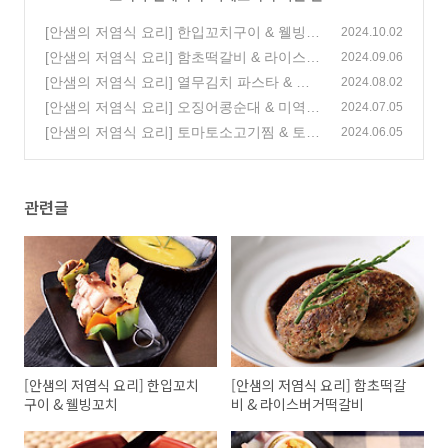
[안샘의 저염식 요리] 한입꼬치구이 & 웰빙꼬
2024.10.02
치
[안샘의 저염식 요리] 함초떡갈비 & 라이스버
(1)
2024.09.06
거떡갈비
[안샘의 저염식 요리] 열무김치 파스타 & 간
(2)
2024.08.02
편 콩국수
[안샘의 저염식 요리] 오징어콩순대 & 미역
(0)
2024.07.05
닭가슴살전
[안샘의 저염식 요리] 토마토소고기찜 & 토마
(1)
2024.06.05
토소고기장조림
(1)
관련글
[안샘의 저염식 요리] 한입꼬치
[안샘의 저염식 요리] 함초떡갈
구이 & 웰빙꼬치
비 & 라이스버거떡갈비