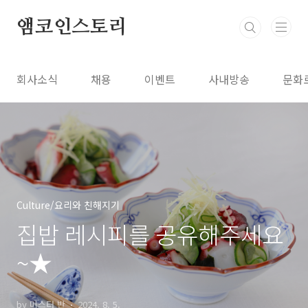
본문 바로가기
앰코인스토리
회사소식
채용
이벤트
사내방송
문화
Culture/요리와 친해지기
집밥 레시피를 공유해주세요
~★
by 미스터 반
2024. 8. 5.