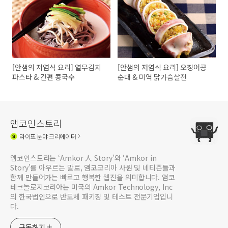
[안샘의 저염식 요리] 열무김치
[안샘의 저염식 요리] 오징어콩
파스타 & 간편 콩국수
순대 & 미역 닭가슴살전
앰코인스토리
라이프
분야 크리에이터
앰코인스토리는 ‘Amkor 人 Story’와 ‘Amkor in
Story’를 아우르는 말로, 앰코코리아 사원 및 네티즌들과
함께 만들어가는 빠르고 행복한 웹진을 의미합니다. 앰코
테크놀로지코리아는 미국의 Amkor Technology, Inc
의 한국법인으로 반도체 패키징 및 테스트 전문기업입니
다.
구독하기