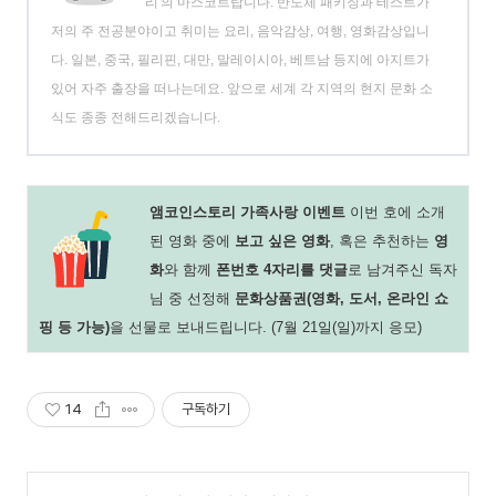
리'의 마스코트랍니다. 반도체 패키징과 테스트가
저의 주 전공분야이고 취미는 요리, 음악감상, 여행, 영화감상입니
다. 일본, 중국, 필리핀, 대만, 말레이시아, 베트남 등지에 아지트가
있어 자주 출장을 떠나는데요. 앞으로 세계 각 지역의 현지 문화 소
식도 종종 전해드리겠습니다.
앰코인스토리 가족사랑 이벤트
이번 호에 소개
된 영화 중에
보고 싶은 영화
, 혹은 추천하는
영
화
와 함께
폰번호 4자리를 댓글
로 남겨주신 독자
님 중 선정해
문화상품권(영화, 도서, 온라인 쇼
핑 등 가능)
을 선물로 보내드립니다. (7월 21일(일)까지 응모)
14
구독하기