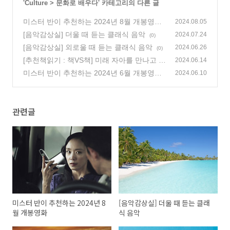
'
Culture
>
문화로 배우다
' 카테고리의 다른 글
미스터 반이 추천하는 2024년 8월 개봉영화
2024.08.05
(185)
[음악감상실] 더울 때 듣는 클래식 음악
2024.07.24
(0)
[음악감상실] 외로울 때 듣는 클래식 음악
2024.06.26
(0)
[추천책읽기 : 책VS책] 미래 자아를 만나고 미
2024.06.14
래를 기억하라
미스터 반이 추천하는 2024년 6월 개봉영화
(67)
2024.06.10
(175)
관련글
미스터 반이 추천하는 2024년 8
[음악감상실] 더울 때 듣는 클래
월 개봉영화
식 음악