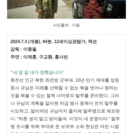
사진출처 : 다음
2024.7.3 (개봉),
94분,
12세이상관람가,
액션
감독 : 이종필
주연 : 이제훈, 구교환, 홍사빈
“내 앞 길 내가 정했습니다”
휴전선 인근 북한 최전방 군부대. 10년 만기 제대를 앞둔
중사 규남은 미래를 선택할 수 없는 북을 벗어나 원하는
것을 해볼 수 있는 철책 너머로의 탈주를 준비한다. 그러
나 규남의 계획을 알아챈 하급 병사 동혁이 먼저 탈주를
시도하고, 말리려던 규남까지 졸지에 탈주병으로 체포된
다. “허튼 생각 말고 받아들여. 이것이 네 운명이야.” 탈주
병 조사를 위해 부대로 온 보위부 소좌 현상은 어린 시절