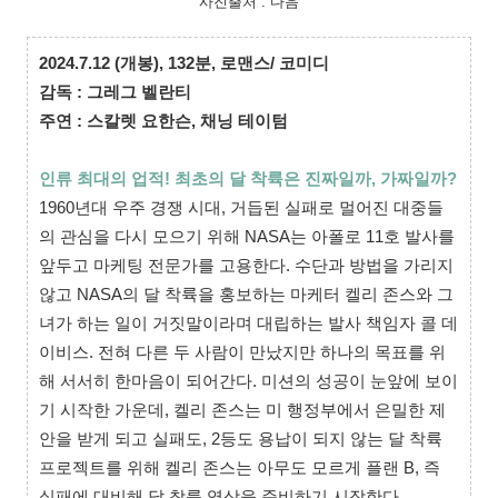
사진출처 : 다음
2024.
7.12
(개봉),
132분, 로맨스/
코미디
감독 : 그레그 벨란티
주연 : 스칼렛 요한슨, 채닝 테이텀
인류 최대의 업적! 최초의 달 착륙은 진짜일까, 가짜일까?
1960년대 우주 경쟁 시대, 거듭된 실패로 멀어진 대중들
의 관심을 다시 모으기 위해 NASA는 아폴로 11호 발사를
앞두고 마케팅 전문가를 고용한다. 수단과 방법을 가리지
않고 NASA의 달 착륙을 홍보하는 마케터 켈리 존스와 그
녀가 하는 일이 거짓말이라며 대립하는 발사 책임자 콜 데
이비스. 전혀 다른 두 사람이 만났지만 하나의 목표를 위
해 서서히 한마음이 되어간다. 미션의 성공이 눈앞에 보이
기 시작한 가운데, 켈리 존스는 미 행정부에서 은밀한 제
안을 받게 되고 실패도, 2등도 용납이 되지 않는 달 착륙
프로젝트를 위해 켈리 존스는 아무도 모르게 플랜 B, 즉
실패에 대비해 달 착륙 영상을 준비하기 시작한다.