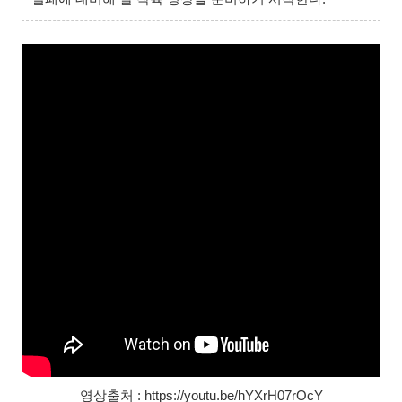
영상출처 : https://youtu.be/hYXrH07rOcY