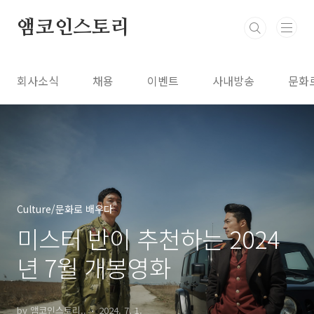
본문 바로가기
앰코인스토리
회사소식
채용
이벤트
사내방송
문화
Culture/문화로 배우다
미스터 반이 추천하는 2024
년 7월 개봉영화
by 앰코인스토리..
2024. 7. 1.