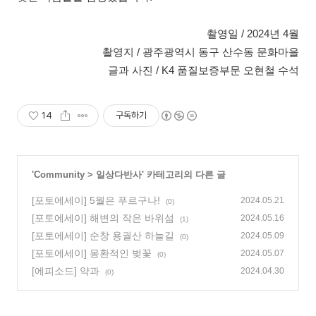
촬영일 / 2024년 4월
촬영지 / 광주광역시 동구 산수동 문화마을
글과 사진 / K4 품질보증부문 오현철 수석
14
구독하기
'
Community
>
일상다반사
' 카테고리의 다른 글
[포토에세이] 5월은 푸르구나!
2024.05.21
(0)
[포토에세이] 해변의 작은 바위섬
2024.05.16
(1)
[포토에세이] 순창 용궐산 하늘길
2024.05.09
(0)
[포토에세이] 몽환적인 벚꽃
2024.05.07
(0)
[에피소드] 약과
2024.04.30
(0)