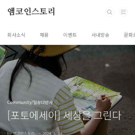
본문 바로가기
앰코인스토리
회사소식
채용
이벤트
사내방송
문화
Community/일상다반사
[포토에세이] 세상을 그린다
by 앰코인스토리..
2024. 5. 14.