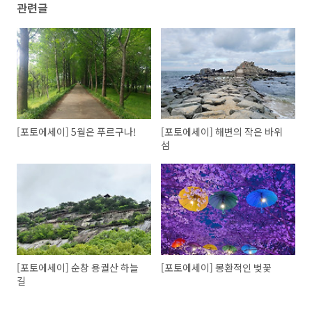
관련글
[포토에세이] 5월은 푸르구나!
[포토에세이] 해변의 작은 바위
섬
[포토에세이] 순창 용궐산 하늘
[포토에세이] 몽환적인 벚꽃
길