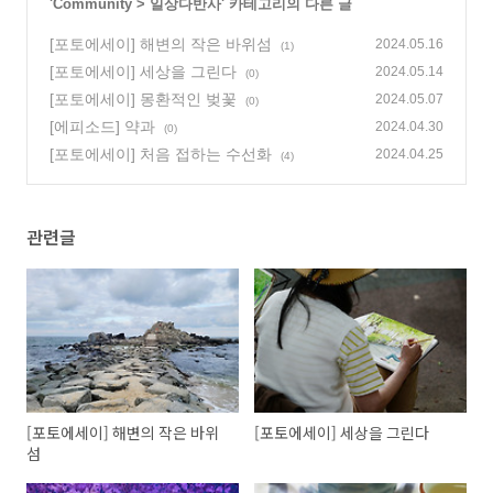
'
Community
>
일상다반사
' 카테고리의 다른 글
[포토에세이] 해변의 작은 바위섬
2024.05.16
(1)
[포토에세이] 세상을 그린다
2024.05.14
(0)
[포토에세이] 몽환적인 벚꽃
2024.05.07
(0)
[에피소드] 약과
2024.04.30
(0)
[포토에세이] 처음 접하는 수선화
2024.04.25
(4)
관련글
[포토에세이] 해변의 작은 바위
[포토에세이] 세상을 그린다
섬