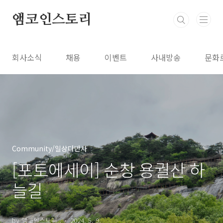
본문 바로가기
앰코인스토리
회사소식
채용
이벤트
사내방송
문화
Community/일상다반사
[포토에세이] 순창 용궐산 하
늘길
by 앰코인스토리..
2024. 5. 9.