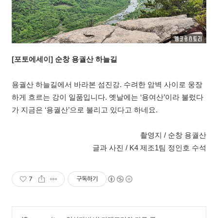
[포토에세이] 순창 용궐산 하늘길
용궐산 하늘길에서 바라본 섬진강. 수려한 암벽 사이로 웅장
하게 흐르는 강이 일품입니다. 옛날에는 ‘용여산’이라 불렀다
가 지금은 ‘용궐산’으로 불리고 있다고 하네요.
촬영지 / 순창 용궐산
글과 사진 / K4 제조1팀 정인호 수석
7
구독하기