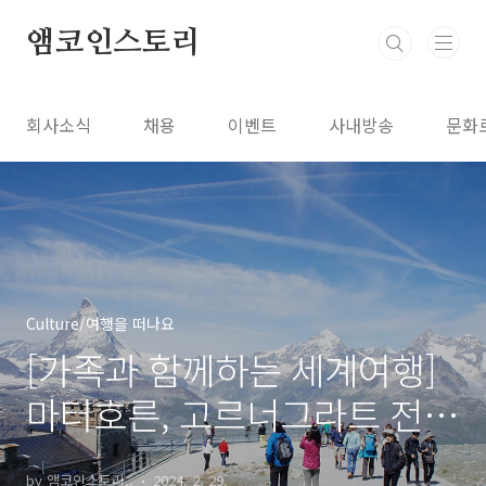
본문 바로가기
앰코인스토리
회사소식
채용
이벤트
사내방송
문화
Culture/여행을 떠나요
[가족과 함께하는 세계여행]
마터호른, 고르너그라트 전망
대 2편
by 앰코인스토리..
2024. 2. 29.