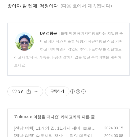
좋아야 할 텐데, 걱정이다.
(다음 호에서 계속됩니다)
By 정형근
|
틀에 박힌 패키지여행보다는 치밀한 준
비로 패키지와 비슷한 유형의 자유여행을 직접 기획
하고 여행하면서 겪었던 추억과 노하우를 전달해드
리고자 합니다. 가족들과 평생 잊히지 않을 멋진 추억여행을 계획해
보세요.
39
구독하기
'
Culture
>
여행을 떠나요
' 카테고리의 다른 글
[전남 여행] 11개의 길, 11가지 재미, 슬로길
2024.03.15
을 따라 걷는 느림의 섬
[전남 여행] 슬로시티 청산, 느림의 미학이 숨
(0)
2024.03.08