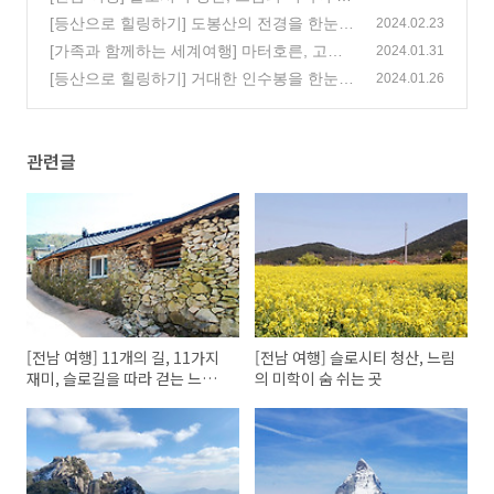
쉬는 곳
[등산으로 힐링하기] 도봉산의 전경을 한눈에
(0)
2024.02.23
볼수있는 우이암~신선대
[가족과 함께하는 세계여행] 마터호른, 고르
(0)
2024.01.31
너그라트 전망대
[등산으로 힐링하기] 거대한 인수봉을 한눈에
(0)
2024.01.26
담는, 북한산 영봉
(0)
관련글
[전남 여행] 11개의 길, 11가지
[전남 여행] 슬로시티 청산, 느림
재미, 슬로길을 따라 걷는 느림
의 미학이 숨 쉬는 곳
의 섬