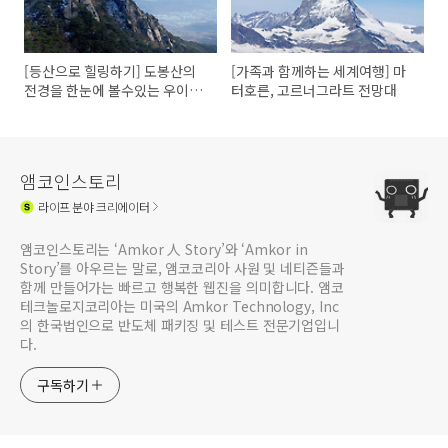
[등산으로 힐링하기] 도봉산의
[가족과 함께하는 세계여행] 마
전경을 한눈에 볼수있는 우이암
터호른, 고르너그라트 전망대
~신선대
앰코인스토리
라이프
분야 크리에이터
앰코인스토리는 ‘Amkor 人 Story’와 ‘Amkor in
Story’를 아우르는 말로, 앰코코리아 사원 및 네티즌들과
함께 만들어가는 빠르고 행복한 웹진을 의미합니다. 앰코
테크놀로지코리아는 미국의 Amkor Technology, Inc
의 한국법인으로 반도체 패키징 및 테스트 전문기업입니
다.
구독하기