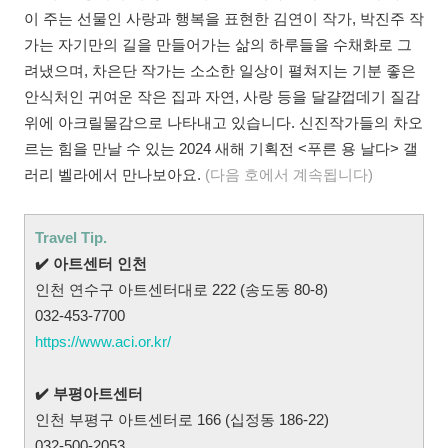
이 주는 선물인 사랑과 행복을 표현한 김연이 작가, 박진주 작
가는 자기만의 길을 만들어가는 삶의 하루들을 수채화로 그
려냈으며, 차은단 작가는 소소한 일상이 펼쳐지는 기분 좋은
안식처인 귀여운 작은 집과 자연, 사랑 등을 달걀껍데기 질감
위에 아크릴물감으로 나타내고 있습니다. 신진작가들의 차오
르는 힘을 만날 수 있는 2024 새해 기획전 <푸른 용 날다> 갤
러리 벨라에서 만나보아요.
(다음 호에서 계속됩니다)
Travel Tip.
✔️
아트센터 인천
인천 연수구 아트센터대로 222 (송도동 80-8)
032-453-7700
https://www.aci.or.kr/
✔️
부평아트센터
인천 부평구 아트센터로 166 (십정동 186-22)
032-500-2053