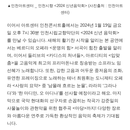
▲인천아트센터 _ 인천시향 <2024 신년음악회> (사진출처 : 인천아트
센터)
이어서 아트센터 인천콘서트홀에서는 2024년 1월 19일 금요
일 오후 7시 30분 인천시립교향악단의 <2024 신년 음악회>
를 만날 수 있습니다. 새해의 활기찬 시작을 알리는 본 공연에
서는 베르디의 오페라 <운명의 힘> 서곡이 힘찬 출발을 알리
며, 이어서 들리브의 <카디스의 처녀들>, 아르디티의 <입맞
춤>을 고음악계 최고의 프리마돈나로 칭송받는 소프라노 임
선혜가 노래합니다. 또한, 강한 고음과 어두운 중저음의 조화,
유연한 프레이징으로 노래하는 테너 최원휘는 도니제티 오페
라 <사랑의 묘약> 중 ‘남몰래 흐르는 눈물’, 라라의 ‘그라나
다’와 ‘한 마디만, 오 아디나’를 선사할 예정이라고 해요. 마지
막으로 국악 현대화의 선구자로 손꼽히는 작곡가 강준일의
사물놀이와 관현악을 위한 협주곡 <마당>까지! 다양한 장르
와 아름다운 연주로 가득한 환상적인 음악의 축제가 기대됩
니다.