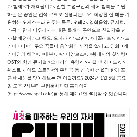
다 함께>가 개최됩니다. 인천 부평구민의 새해 행복을 기원
하는 본 공연은 전석 무료로 진행되는데요, 희망찬 한 해를 기
원하는 오케스트라 연주는 물론, 오페라, 영화음악, 뮤지컬,
가곡이 함께 어우러지는 대중 클래식 공연으로 친밀감을 선
사할 예정이라고 해요. 오페라 <카르멘>, <리골레토>, <라 트
라비아타>의 주요 곡들이 음악회의 시작을 알리고, 영화 <캐
리비안의 해적>, <대부>, <라비앙로즈>, <황태자의 첫사랑>
OST와 함께 뮤지컬 <오페라의 유령>, <지킬 앤 하이드>, <
웨스트 사이드 스토리>의 주제곡 등 친숙한 선율과 함께 포
근한 새해를 맞이해보는 건 어떨까요? 2024년 1월 5일 금요
일 오후 2시부터 부평문화재단 홈페이지
(https://www.bpcf.or.kr)를 통해 예매(1인 4매)할 수 있습니다.