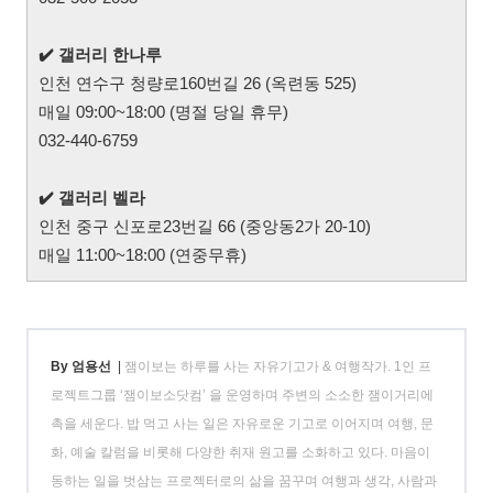
✔️
갤러리 한나루
인천 연수구 청량로160번길 26 (옥련동 525)
매일 09:00~18:00 (명절 당일 휴무)
032-440-6759
✔️
갤러리 벨라
인천 중구 신포로23번길 66 (중앙동2가 20-10)
매일 11:00~18:00 (연중무휴)
By 엄용선
|
잼이보는 하루를 사는 자유기고가 & 여행작가. 1인 프
로젝트그룹 ‘잼이보소닷컴’ 을 운영하며 주변의 소소한 잼이거리에
촉을 세운다. 밥 먹고 사는 일은 자유로운 기고로 이어지며 여행, 문
화, 예술 칼럼을 비롯해 다양한 취재 원고를 소화하고 있다. 마음이
동하는 일을 벗삼는 프로젝터로의 삶을 꿈꾸며 여행과 생각, 사람과