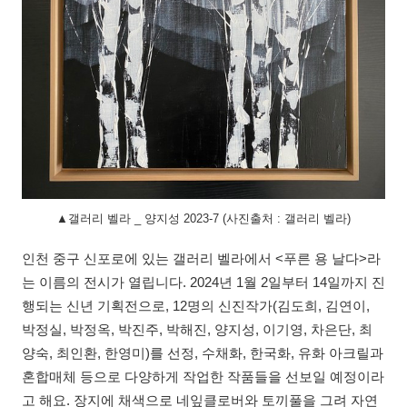
▲갤러리 벨라 _ 양지성 2023-7 (사진출처 : 갤러리 벨라)
인천 중구 신포로에 있는 갤러리 벨라에서 <푸른 용 날다>라
는 이름의 전시가 열립니다. 2024년 1월 2일부터 14일까지 진
행되는 신년 기획전으로, 12명의 신진작가(김도희, 김연이,
박정실, 박정옥, 박진주, 박해진, 양지성, 이기영, 차은단, 최
양숙, 최인환, 한영미)를 선정, 수채화, 한국화, 유화 아크릴과
혼합매체 등으로 다양하게 작업한 작품들을 선보일 예정이라
고 해요. 장지에 채색으로 네잎클로버와 토끼풀을 그려 자연