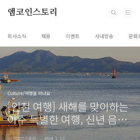
본문 바로가기
앰코인스토리
회사소식
채용
이벤트
사내방송
문화
Culture/여행을 떠나요
[인천 여행] 새해를 맞이하는
아주 특별한 여행, 신년 음악
회 & 전시회
by 앰코인스토리..
2024. 1. 12.