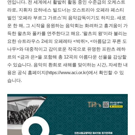
연입니다. 전 세계에서 활발히 활동 중인 수준급의 오케스트
라로, 지휘자 요하네스 빌드너는 오스트리아 오페라 페스티
벌인 ‘오페라 부르그 가르스’의 음악감독이기도 하지요. 새로
운 한 해, 그 시작을 응원하는 음악회는 화려하고 흥겨움이 가
득한 왈츠와 폴카를 연주한다고 해요. ‘왈츠의 왕’이라 불리는
요한 슈트라우스 2세의 오페레타 <박쥐>, <아름답고 푸른 도
나우>와 대중적이고 감미로운 작곡으로 유명한 프란츠 레하
르의 <금과 은>을 포함해 총 12곡의 아름다운 선율을 감상할
수 있습니다. 음악의 환희로 새해를 맞이하는 시간, 자세한 내
용은 공식 홈페이지(https://www.aci.or.kr)에서 확인할 수 있
습니다.