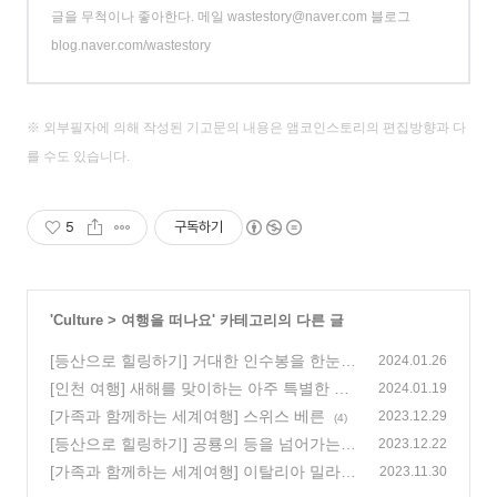
글을 무척이나 좋아한다. 메일 wastestory@naver.com 블로그
blog.naver.com/wastestory
※ 외부필자에 의해 작성된 기고문의 내용은 앰코인스토리의 편집방향과 다
를 수도 있습니다.
5
구독하기
'
Culture
>
여행을 떠나요
' 카테고리의 다른 글
[등산으로 힐링하기] 거대한 인수봉을 한눈에
2024.01.26
담는, 북한산 영봉
[인천 여행] 새해를 맞이하는 아주 특별한 여
(0)
2024.01.19
행, 인천 해돋이 명소!
[가족과 함께하는 세계여행] 스위스 베른
(0)
2023.12.29
(4)
[등산으로 힐링하기] 공룡의 등을 넘어가는
2023.12.22
스릴 넘치는 곳! 신불산 공룡능선
[가족과 함께하는 세계여행] 이탈리아 밀라
(0)
2023.11.30
노, 최후의 만찬
(0)