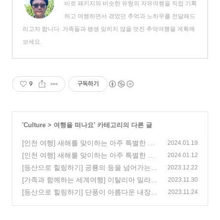
비로 패키지와 비슷한 유형의 자유여행을 직접 기획
하고 여행하면서 겪었던 추억과 노하우를 전달해드
리고자 합니다. 가족들과 평생 잊히지 않을 멋진 추억여행을 계획해
보세요.
9
구독하기
'
Culture
>
여행을 떠나요
' 카테고리의 다른 글
[인천 여행] 새해를 맞이하는 아주 특별한 여
2024.01.19
행, 인천 해돋이 명소!
[인천 여행] 새해를 맞이하는 아주 특별한 여
(0)
2024.01.12
행, 신년 음악회 & 전시회
[등산으로 힐링하기] 공룡의 등을 넘어가는
(2)
2023.12.22
스릴 넘치는 곳! 신불산 공룡능선
[가족과 함께하는 세계여행] 이탈리아 밀라
(0)
2023.11.30
노, 최후의 만찬
[등산으로 힐링하기] 단풍이 아름다운 내장산
(0)
2023.11.24
과 내장사
(0)