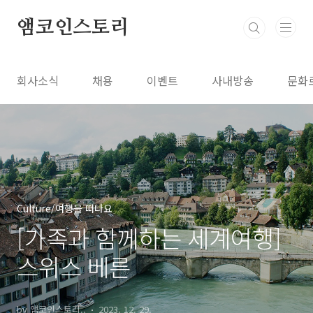
본문 바로가기
앰코인스토리
회사소식
채용
이벤트
사내방송
문화
Culture/여행을 떠나요
[가족과 함께하는 세계여행]
스위스 베른
by 앰코인스토리..
2023. 12. 29.