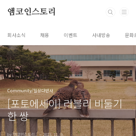
본문 바로가기
앰코인스토리
회사소식
채용
이벤트
사내방송
문화
Community/일상다반사
[포토에세이] 러블리 비둘기
한 쌍
by 앰코인스토리..
2023. 11. 9.