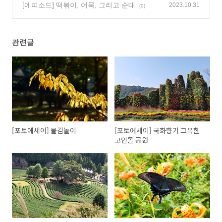
[에피소드] 떡볶이, 어묵, 그리고 순대
2023.10.31
(0)
관련글
[포토에세이] 물감놀이
[포토에세이] 국화향기 그윽한
고인돌 공원