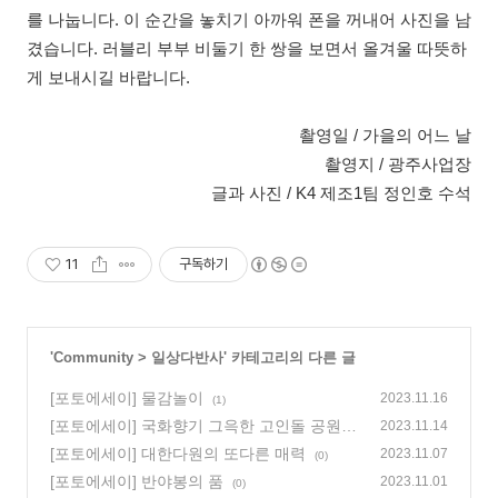
를 나눕니다. 이 순간을 놓치기 아까워 폰을 꺼내어 사진을 남
겼습니다. 러블리 부부 비둘기 한 쌍을 보면서 올겨울 따뜻하
게 보내시길 바랍니다.
촬영일 / 가을의 어느 날
촬영지 / 광주사업장
글과 사진 / K4 제조1팀 정인호 수석
11
구독하기
'
Community
>
일상다반사
' 카테고리의 다른 글
[포토에세이] 물감놀이
2023.11.16
(1)
[포토에세이] 국화향기 그윽한 고인돌 공원
2023.11.14
(0)
[포토에세이] 대한다원의 또다른 매력
2023.11.07
(0)
[포토에세이] 반야봉의 품
2023.11.01
(0)