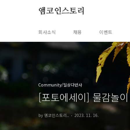
본문 바로가기
앰코인스토리
회사소식
채용
이벤트
Community/일상다반사
[포토에세이] 물감놀이
by 앰코인스토리..
2023. 11. 16.