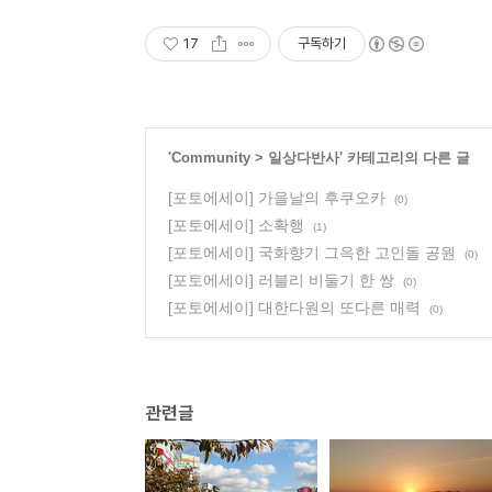
17
구독하기
'
Community
>
일상다반사
' 카테고리의 다른 글
[포토에세이] 가을날의 후쿠오카
(0)
[포토에세이] 소확행
(1)
[포토에세이] 국화향기 그윽한 고인돌 공원
(0)
[포토에세이] 러블리 비둘기 한 쌍
(0)
[포토에세이] 대한다원의 또다른 매력
(0)
관련글